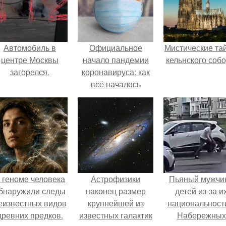
Автомобиль в
Официальное
Мистические та
центре Москвы
начало пандемии
кельнского собо
загорелся.
коронавируса: как
всё началось
 геноме человека
Астрофизики
Пьяный мужчи
бнаружили следы
наконец размер
детей из-за и
еизвестных видов
крупнейшей из
национальност
древних предков.
известных галактик
Набережных