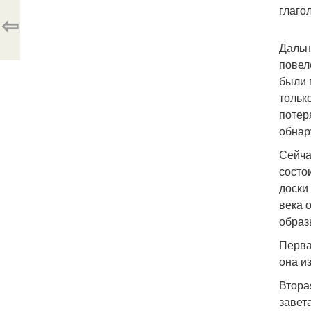
глаго
⇦
Дальн
повел
были 
тольк
потер
обнар
Сейча
состо
доски
века 
образ
Перва
она и
Втора
завет