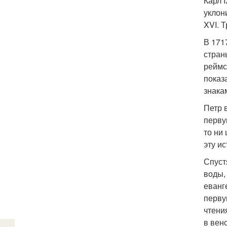
Карл I
уклони
XVI. 
В 171
стран
реймс
показ
знака
Петр 
перву
то ни
эту и
Спуст
воды,
еванг
перву
чтени
в вен