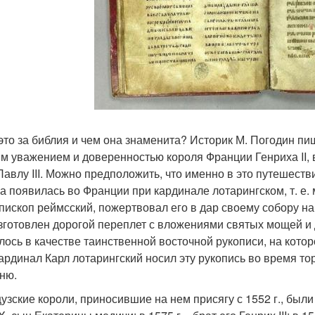
 это за библия и чем она знаменита? Историк М. Погодин пи
м уважением и доверенностью короля Франции Генриха II, в 
Павлу III. Можно предположить, что именно в это путешестви
на появилась во Франции при кардинале лотарингском, т. е. 
пископ реймсский, пожертвовал его в дар своему собору нак
зготовлен дорогой переплет с вложениями святых мощей и
лось в качестве таинственной восточной рукописи, на кото
ардинал Карл лотарингский носил эту рукопись во время то
ню.
зские короли, приносившие на нем присягу с 1552 г., были сл