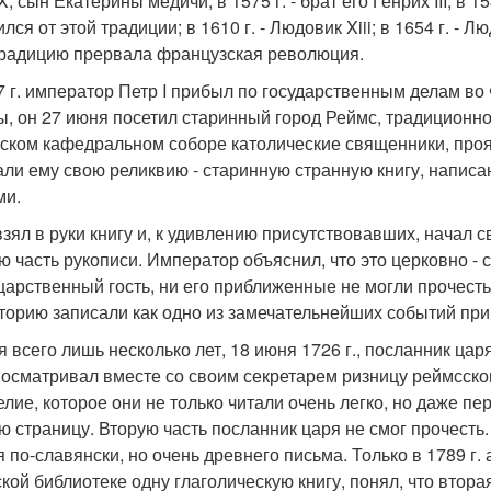
X, сын Екатерины медичи; в 1575 г. - брат его Генрих III; в 1
лся от этой традиции; в 1610 г. - Людовик Xiii; в 1654 г. -
Традицию прервала французская революция.
7 г. император Петр I прибыл по государственным делам в
ы, он 27 июня посетил старинный город Реймс, традиционн
ском кафедральном соборе католические священники, проя
али ему свою реликвию - старинную странную книгу, напис
ми.
взял в руки книгу и, к удивлению присутствовавших, начал
ю часть рукописи. Император объяснил, что это церковно - с
 царственный гость, ни его приближенные не могли прочес
сторию записали как одно из замечательнейших событий пр
я всего лишь несколько лет, 18 июня 1726 г., посланник цар
 осматривал вместе со своим секретарем ризницу реймсско
елие, которое они не только читали очень легко, но даже п
ю страницу. Вторую часть посланник царя не смог прочесть. 
я по-славянски, но очень древнего письма. Только в 1789 г.
ской библиотеке одну глаголическую книгу, понял, что втор