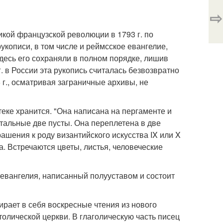
⇨
икой французской революции в 1793 г. по
кописи, в том числе и реймсское евангелие,
десь его сохраняли в полном порядке, лишив
. в России эта рукопись считалась безвозвратно
5 г., осматривая заграничные архивы, не
еке хранится. "Она написана на пергаменте и
остальные две пусты. Она переплетена в две
ашения к роду византийского искусства IX или X
. Встречаются цветы, листья, человеческие
о евангелия, написанный полууставом и состоит
бирает в себя воскресные чтения из нового
толической церкви. В глаголическую часть писец