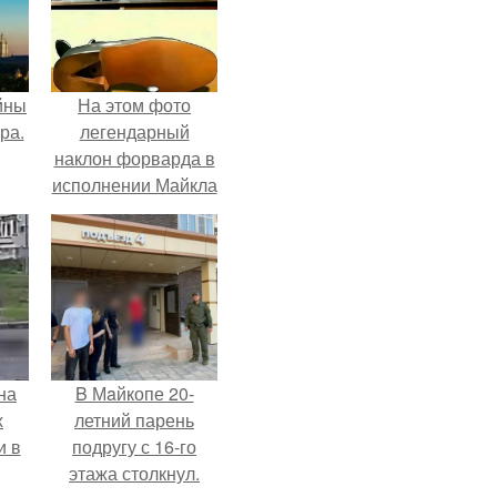
йны
На этом фото
ра.
легендарный
наклон форварда в
исполнении Майкла
Джексона и его
танцоров,
бросающий вызов
возможностям
человеческого тела.
на
B Мaйкопе 20-
х
летний парень
и в
подругу с 16-го
этажа столкнул.