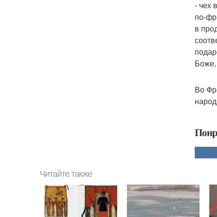
- чех
по-фр
в про
соотв
подар
Боже,
Во Фр
народ
Понр
Читайте также