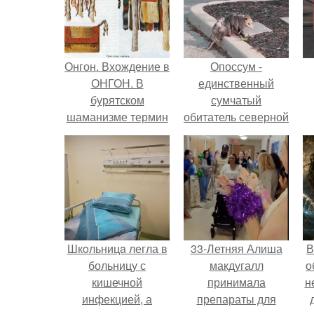
Онгон. Вхождение в
Опоссум -
ОНГОН. В
единственный
бурятском
сумчатый
шаманизме термин
обитатель северной
онгон означает
америки.
"Божество, дух".
Шкoльницa легла в
33-Летняя Алиша
В
больницу с
макдугалл
о
кишечной
принимала
н
инфекцией, а
препараты для