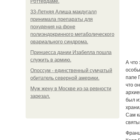
Роттердаме.
33-Летняя Алиша макдугалл
принимала препараты для
похудения на фоне
полиэндокринного метаболического
овариального синдрома.
Принцесса дании Изабелла пошла
служить в армию.
А что
особы
Опоссум - единственный сумчатый
папе 
обитатель северной америки.
что о
Mуж жену в Москве из-за ревности
архие
зарезал.
был и
храни
Сам к
святы
Францу