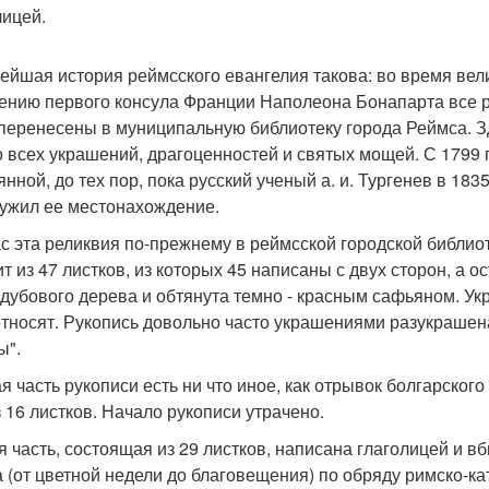
лицей.
ейшая история реймсского евангелия такова: во время вел
ению первого консула Франции Наполеона Бонапарта все ру
перенесены в муниципальную библиотеку города Реймса. З
о всех украшений, драгоценностей и святых мощей. С 1799 г
янной, до тех пор, пока русский ученый а. и. Тургенев в 183
ужил ее местонахождение.
с эта реликвия по-прежнему в реймсской городской библиот
ит из 47 листков, из которых 45 написаны с двух сторон, а 
 дубового дерева и обтянута темно - красным сафьяном. Укр
относят. Рукопись довольно часто украшениями разукрашена
ы".
я часть рукописи есть ни что иное, как отрывок болгарског
з 16 листков. Начало рукописи утрачено.
я часть, состоящая из 29 листков, написана глаголицей и в
а (от цветной недели до благовещения) по обряду римско-ка