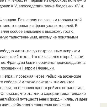
589 г. - Генрих IV (первый из бурбонов) почему-то
 Людовик XIV, впоследствии также Людовики XV и
о Францию. Разъезжая по разным городам этой
ое место коронации французских королей. В
вляя особое внимание к высокому гостю,
анную таинственными, никому не понятными
 свободно читать вслух потрясенным клирикам
лавянский текст. Что же касается второй части,
ть ее. Французы были поражены происшедшим, а
и посещении Петром I Франции.
я Петра I, проезжая через Реймс на аахенские
го собора. Им также показали знаменитое
еревели, по желанию одного реймского каноника,
Он сказал, что эта книга содержит евангельские
 английский путешественник форд - Гилль, увидев
ая часть реймсского евангелия написана