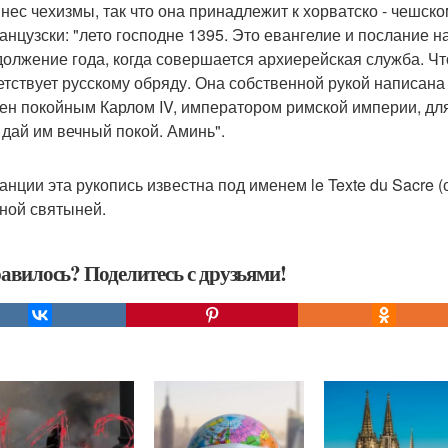
 внес чехизмы, так что она принадлежит к хорватско - чешск
анцузски: "лето господне 1395. Это евангелие и послание 
должение года, когда совершается архиерейская служба. Что 
етствует русскому обряду. Она собственной рукой написана с
ен покойным Карлом IV, императором римской империи, для
 дай им вечный покой. Аминь".
анции эта рукопись известна под именем le Texte du Sacre (
ной святыней.
авилось? Поделитесь с друзьями!