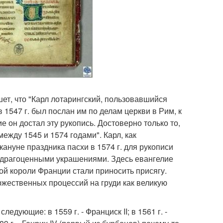
шет, что "Карл лотарингский, пользовавшийся
1547 г. был послан им по делам церкви в Рим, к
е он достал эту рукопись. Достоверно только то,
между 1545 и 1574 годами". Карл, как
ануне праздника пасхи в 1574 г. для рукописи
 драгоценными украшениями. Здесь евангелие
рой короли Франции стали приносить присягу.
ржественных процессий на груди как великую
едующие: в 1559 г. - Франциск II; в 1561 г. -