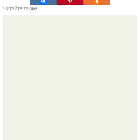
Читайте также
Мифические птицы. В мифологии разных стран большое
место занимают образы птиц.
Опоссум - единственный сумчатый обитатель северной