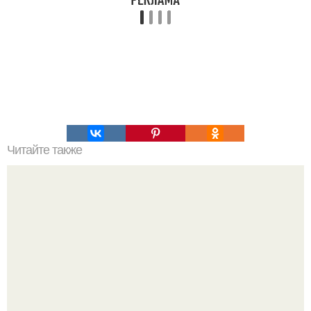
Читайте также
Мифические птицы. В мифологии разных стран большое
место занимают образы птиц.