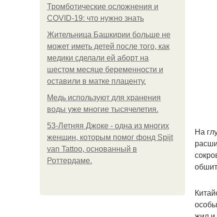
Тромботические осложнения и
COVID-19: что нужно знать
Жительница Башкирии больше не
может иметь детей после того, как
медики сделали ей аборт на
шестом месяце беременности и
оставили в матке плаценту.
Медь используют для хранения
воды уже многие тысячелетия.
53-Летняя Джоке - одна из многих
На гл
женщин, которым помог фонд Spijt
расши
van Tattoo, основанный в
сокро
Роттердаме.
обшит
Китай
особы
жил и