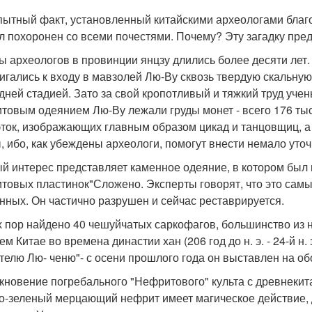
ытный факт, установленный китайскими археологами благо
л похоронен со всеми почестями. Почему? Эту загадку пред
ы археологов в провинции янцзу длились более десяти лет.
игались к входу в мавзолей Лю-Ву сквозь твердую скальну
дней стадией. Зато за свой кропотливый и тяжкий труд уче
товым одеянием Лю-Ву лежали груды монет - всего 176 тыс
эток, изображающих главным образом цикад и танцовщиц, а
, ибо, как убеждены археологи, помогут внести немало уто
й интерес представляет каменное одеяние, в котором был п
товых пластинок"Сложено. Эксперты говорят, что это самы
нных. Он частично разрушен и сейчас реставрируется.
х пор найдено 40 чешуйчатых саркофагов, большинство из н
ем Китае во времена династии хан (206 год до н. э. - 24-й н
телю Лю- ченю"- с осени прошлого года он выставлен на об
кновение погребального "Нефритового" культа с древнекит
о-зеленый мерцающий нефрит имеет магическое действие, 