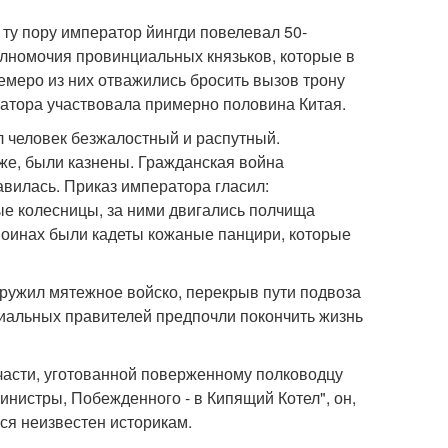
 В ту пору император йингди повелевал 50-
лномочия провинциальных князьков, которые в
емеро из них отважились бросить вызов трону
ратора участвовала примерно половина Китая.
л человек безжалостный и распутный.
еже, были казнены. Гражданская война
вилась. Приказ императора гласил:
ые колесницы, за ними двигались полчища
оинах были кадеты кожаные панцири, которые
ружил мятежное войско, перекрыв пути подвоза
иальных правителей предпочли покончить жизнь
асти, уготованной поверженному полководцу
нистры, Побежденного - в Кипящий Котел", он,
ся неизвестен историкам.