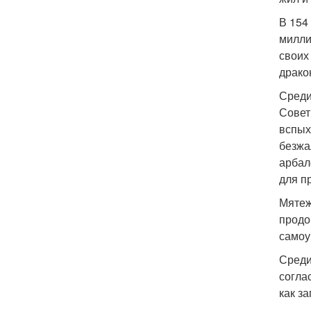
В 154 
милли
своих
драко
Среди
Совет
вспых
безжа
арбал
для п
Мятеж
продо
самоу
Среди
согла
как з