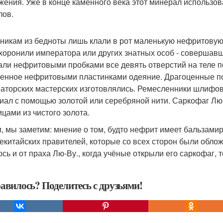
жения. Уже в конце каменного века этот минерал использо
лов.
никам из бедноты лишь клали в рот маленькую нефритовую 
 хоронили императора или других знатных особ - соверша
али нефритовыми пробками все девять отверстий на теле п
енное нефритовыми пластинками одеяние. Драгоценные п
аторских мастерских изготовлялись. Ремесленники шлифов
иал с помощью золотой или серебряной нити. Саркофаг Лю-
ицами из чистого золота.
и, мы заметим: мнение о том, будто нефрит имеет бальзам
екитайских правителей, которые со всех сторон были обло
ось и от праха Лю-Ву., когда учёные открыли его саркофаг, 
авилось? Поделитесь с друзьями!