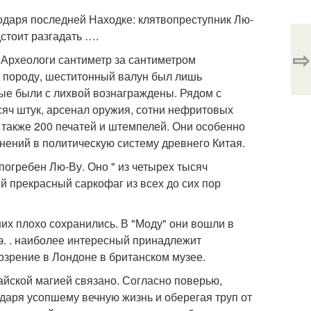
даря последней Находке: клятвопреступник Лю-
стоит разгадать ….
⇨
 Археологи сантиметр за сантиметром
ю породу, шеститонный валун был лишь
ные были с лихвой вознаграждены. Рядом с
яч штук, арсенал оружия, сотни нефритовых
 также 200 печатей и штемпелей. Они особенно
чнений в политическую систему древнего Китая.
огребен Лю-Ву. Оно " из четырех тысяч
й прекрасный саркофаг из всех до сих пор
их плохо сохранились. В "Моду" они вошли в
. э. . наиболее интересный принадлежит
озрение в Лондоне в британском музее.
айской магией связано. Согласно поверью,
даря усопшему вечную жизнь и оберегая труп от