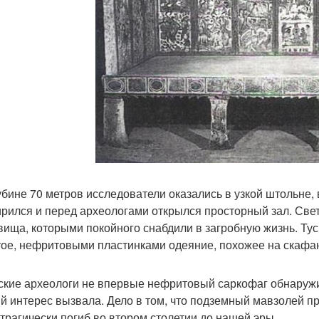
убине 70 метров исследователи оказались в узкой штольне,
рился и перед археологами открылся просторный зал. Све
вища, которыми покойного снабдили в загробную жизнь. Тус
ое, нефритовыми пластинками одеяние, похожее на скафа
ские археологи не впервые нефритовый саркофаг обнаруж
й интерес вызвала. Дело в том, что подземный мавзолей 
 трагически погиб во втором столетии до нашей эры.