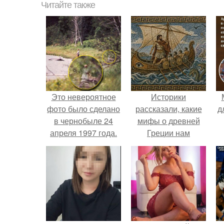
Читайте также
Это невероятное
Историки
фото было сделано
рассказали, какие
д
в чернобыле 24
мифы о древней
апреля 1997 года.
Греции нам
навязало кино.