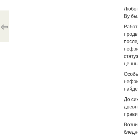
Любоп
Ву бы
⇦
Работ
продв
после
нефри
стату
ценны
Особы
нефри
найде
До си
древн
прави
Возни
бледн