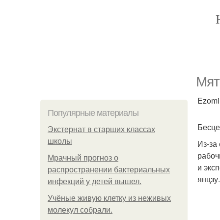
Мят
Ezomir
Популярные материалы
Бесце
Экстернат в старших классах
школы
Из-за
рабоч
Мрачный прогноз о
и экс
распространении бактериальных
янцзу.
инфекций у детей вышел.
Учёные живую клетку из неживых
молекул собрали.