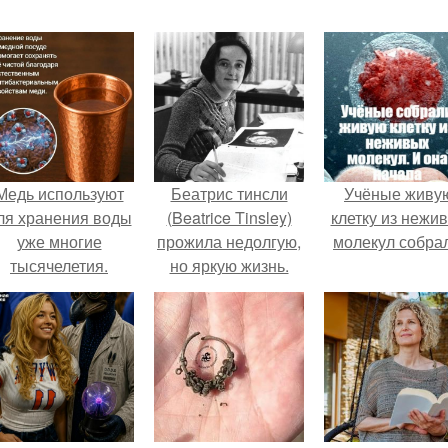
Медь используют
Беатрис тинсли
Учёные живу
ля хранения воды
(Beatrice Tinsley)
клетку из нежи
уже многие
прожила недолгую,
молекул собра
тысячелетия.
но яркую жизнь.