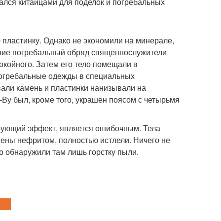
вался китайцами для поделок и погребальных
пластинку. Однако не экономили на минерале,
вшие погребальный обряд священнослужители
окойного. Затем его тело помещали в
огребальные одежды в специальных
али камень и пластинки нанизывали на
Ву был, кроме того, украшен поясом с четырьмя
ирующий эффект, является ошибочным. Тела
жены нефритом, полностью истлели. Ничего не
то обнаружили там лишь горстку пыли.