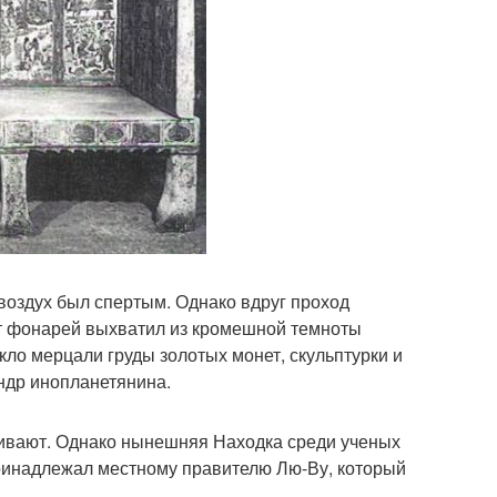
 воздух был спертым. Однако вдруг проход
т фонарей выхватил из кромешной темноты
кло мерцали груды золотых монет, скульптурки и
ндр инопланетянина.
ивают. Однако нынешняя Находка среди ученых
принадлежал местному правителю Лю-Ву, который