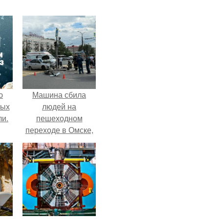
ю
Машина сбила
вых
людей на
ли.
пешеходном
переходе в Омске,
пострадали 8
человек.