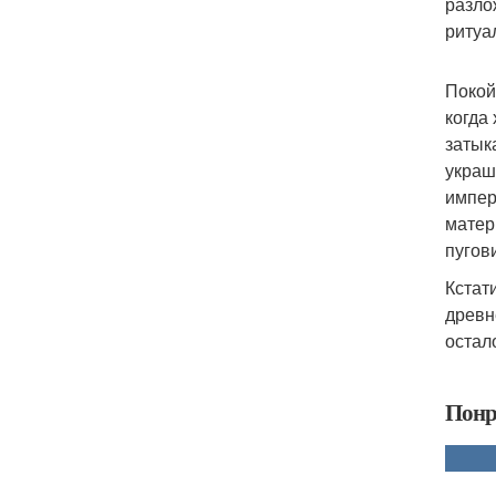
разло
ритуа
Покой
когда
затык
украш
импер
матер
пугов
Кстат
древн
остал
Понр