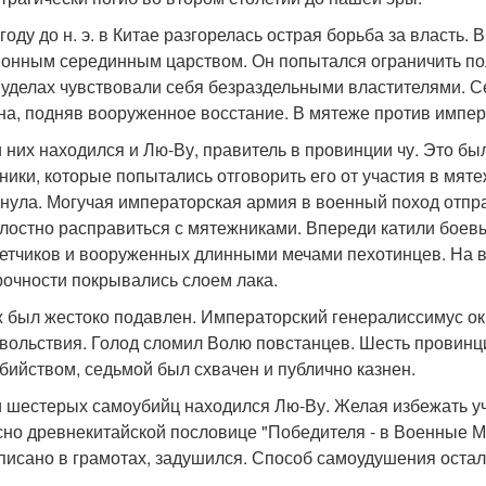
году до н. э. в Китае разгорелась острая борьба за власть.
онным серединным царством. Он попытался ограничить по
 уделах чувствовали себя безраздельными властителями. С
на, подняв вооруженное восстание. В мятеже против импе
 них находился и Лю-Ву, правитель в провинции чу. Это бы
ники, которые попытались отговорить его от участия в мят
нула. Могучая императорская армия в военный поход отпра
лостно расправиться с мятежниками. Впереди катили боев
етчиков и вооруженных длинными мечами пехотинцев. На в
рочности покрывались слоем лака.
 был жестоко подавлен. Императорский генералиссимус ок
вольствия. Голод сломил Волю повстанцев. Шесть провинц
бийством, седьмой был схвачен и публично казнен.
 шестерых самоубийц находился Лю-Ву. Желая избежать уч
сно древнекитайской пословице "Победителя - в Военные Ми
аписано в грамотах, задушился. Способ самоудушения остал