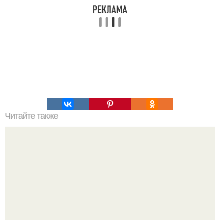
Читайте также
Алексей Ананенко Валерий Беспалов и Борис Баранов.
Забытые герои. Чернобыльские дайверы.