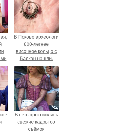
ая,
В Пскове археологи
й
800-летнее
ми
височное кольцо с
ыми
Балкан нашли.
удто
на
кве
В сеть просочились
и
свежие кадры со
съёмок