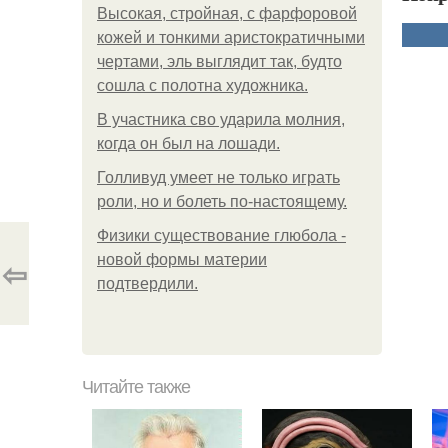
Высокая, стройная, с фарфоровой
кожей и тонкими аристократичными
чертами, эль выглядит так, будто
сошла с полотна художника.
В участника сво ударила молния,
когда он был на лошади.
Голливуд умеет не только играть
роли, но и болеть по-настоящему.
Физики существование глюбола -
новой формы материи
⇦
подтвердили.
Читайте также