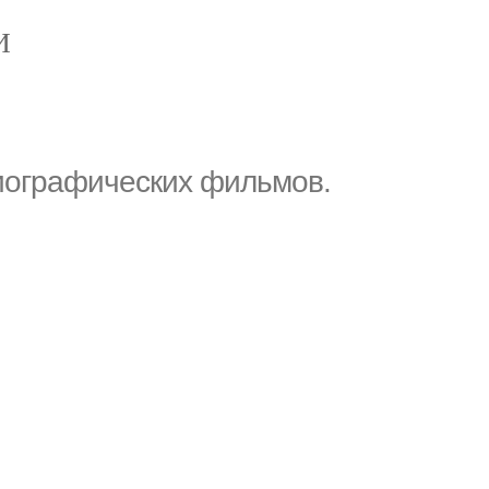
И
иографических фильмов.