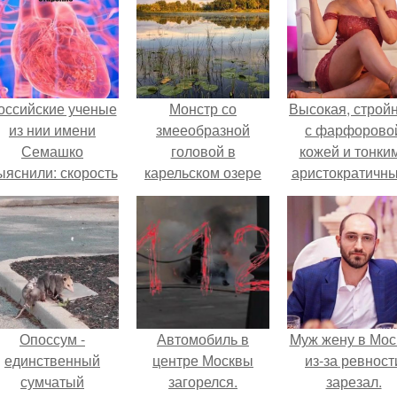
оссийские ученые
Монстр со
Высокая, стройн
из нии имени
змееобразной
с фарфорово
Семашко
головой в
кожей и тонки
ыяснили: скорость
карельском озере
аристократичн
тарения напрямую
хепоярви.
чертами, эль
зависит от
выглядит так, б
остояния сосудов
сошла с полот
и работы сердца.
художника.
Опоссум -
Автомобиль в
Mуж жену в Мос
единственный
центре Москвы
из-за ревност
сумчатый
загорелся.
зарезал.