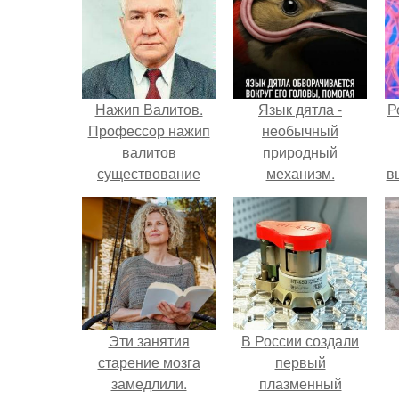
Нажип Валитов.
Язык дятла -
Р
Профессор нажип
необычный
валитов
природный
существование
механизм.
в
бога доказал.
с
с
Эти занятия
В России создали
старение мозга
первый
замедлили.
плазменный