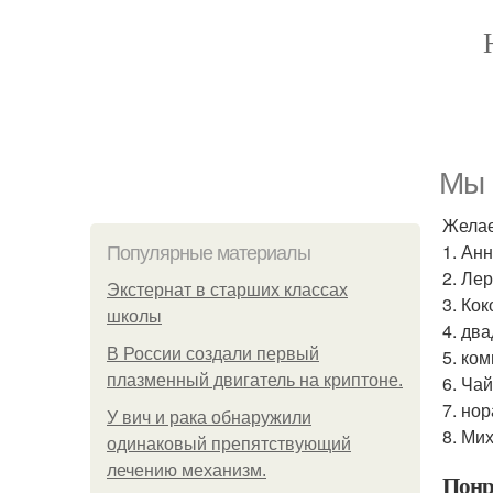
Мы 
Желае
1. Ан
Популярные материалы
2. Ле
Экстернат в старших классах
3. Ко
школы
4. дв
В России создали первый
5. ком
плазменный двигатель на криптоне.
6. Чай
7. нор
У вич и рака обнаружили
8. Ми
одинаковый препятствующий
лечению механизм.
Понр