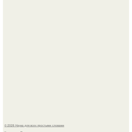
Мистические тайны кельнского собора.
Пока зрители восхищались эффектной картинкой,
создатели фильма фактически построили одну из самых
точных визуальных моделей чёрной дыры.
© 2026 Наука для всех простыми словами