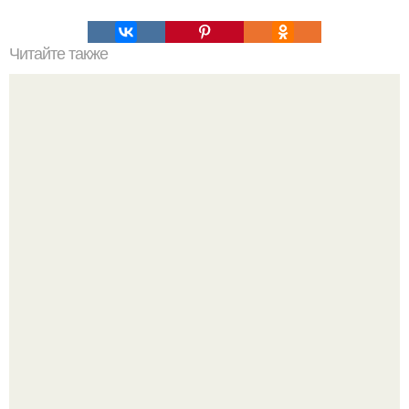
Читайте также
Heterometrus Swammerdami -подвид азиатского лесного
скорпиона.