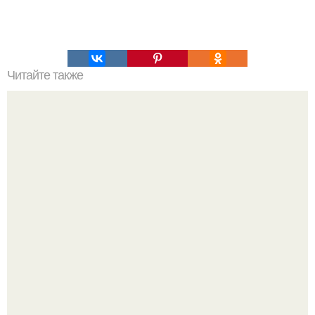
Читайте также
Телепортация существует. Загадочный инцидент 500-
летней давности.