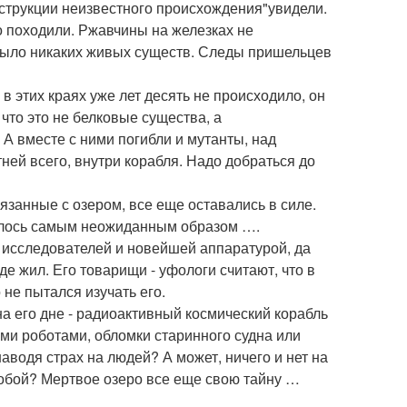
онструкции неизвестного происхождения"увидели.
ло походили. Ржавчины на железках не
 было никаких живых существ. Следы пришельцев
 в этих краях уже лет десять не происходило, он
что это не белковые существа, а
А вместе с ними погибли и мутанты, над
ней всего, внутри корабля. Надо добраться до
вязанные с озером, все еще оставались в силе.
рнулось самым неожиданным образом ….
й исследователей и новейшей аппаратурой, да
где жил. Его товарищи - уфологи считают, что в
 не пытался изучать его.
а его дне - радиоактивный космический корабль
и роботами, обломки старинного судна или
аводя страх на людей? А может, ничего и нет на
собой? Мертвое озеро все еще свою тайну …