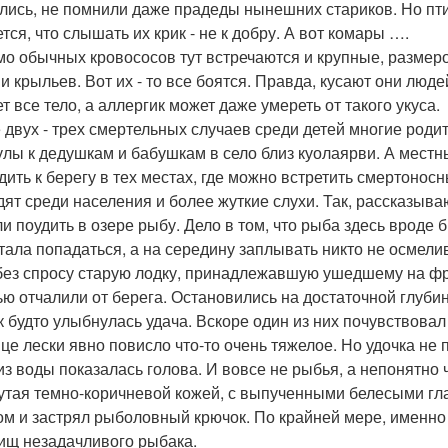
лись, не помнили даже прадеды нынешних стариков. Но пти
тся, что слышать их крик - не к добру. А вот комары ….
о обычных кровососов тут встречаются и крупные, размеро
и крыльев. Вот их - то все боятся. Правда, кусают они людей
т все тело, а аллергик может даже умереть от такого укуса.
 двух - трех смертельных случаев среди детей многие роди
улы к дедушкам и бабушкам в село близ куолаярви. А мес
дить к берегу в тех местах, где можно встретить смертонос
дят среди населения и более жуткие слухи. Так, рассказыв
и поудить в озере рыбу. Дело в том, что рыба здесь вроде 
тала попадаться, а на середину заплывать никто не осмелив
без спросу старую лодку, принадлежавшую ушедшему на фро
ью отчалили от берега. Остановились на достаточной глубин
к будто улыбнулась удача. Вскоре один из них почувствовал 
нце лески явно повисло что-то очень тяжелое. Но удочка не
 из воды показалась голова. И вовсе не рыбья, а непонятно 
утая темно-коричневой кожей, с выпученными белесыми глаз
ом и застрял рыболовный крючок. По крайней мере, именно
ищ незадачливого рыбака.