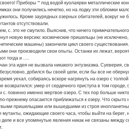
и своего! Приборы '" под водой куолаярви металлические к
имках они получились нечетко, но на лодку эти обломки ма
ужилось. Кроме заурядных озерных обитателей, вокруг не
утантов отсутствовали.
ем, с. это не смутило. Выяснив, что ничего примечательного
нул новую версию: космические пришельцы (не исключено, 
нетические машины) закончили цикл своего существования. 
ыми они производили свои опыты. Останки их лежат, вероят
вот тогда и ….
ьчан эта идея не вызвала никакого энтузиазма. Суеверия, с
, безусловно, добился бы своей цели, если бы все не обе
 время уехал, собираясь вскоре нагрянуть на озеро с толпо
не возвратился: умер от сердечного приступа в том городе, 
и с. повинно именно мертвое озеро. С тех пор больше никто
по-прежнему опасаются приближаться к озеру. Что скрыто н
твыми пришельцами или вышедшими из строя инопланетным
е мутанты, ожидающие своего часа, чтобы выйти на берег, н
 деле и все упомянутые явления никак не связаны между 
т.