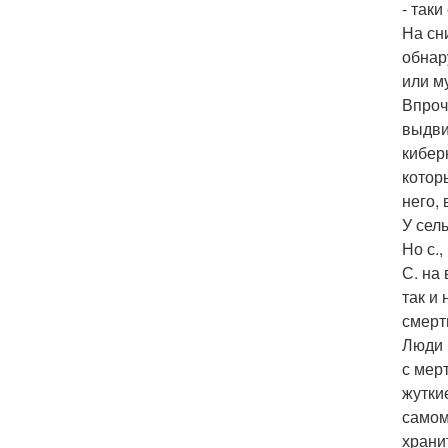
- так
На сн
обнар
или м
Впроч
выдви
кибер
котор
него, 
У сел
Но с.
С. на
так и 
смерт
Люди 
с мер
жутки
самом
храни