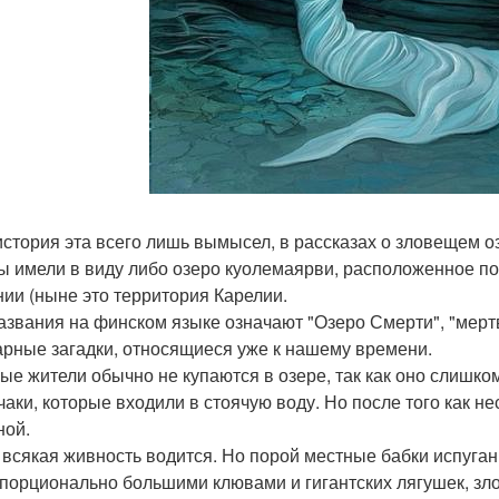
история эта всего лишь вымысел, в рассказах о зловещем о
ы имели в виду либо озеро куолемаярви, расположенное по
нии (ныне это территория Карелии.
азвания на финском языке означают "Озеро Смерти", "мерт
рные загадки, относящиеся уже к нашему времени.
ые жители обычно не купаются в озере, так как оно слишко
чаки, которые входили в стоячую воду. Но после того как не
ной.
 всякая живность водится. Но порой местные бабки испуганн
порционально большими клювами и гигантских лягушек, зло