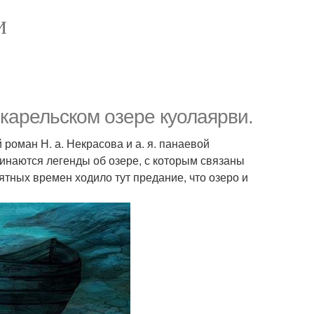
И
 карельском озере куолаярви.
роман Н. а. Некрасова и а. я. панаевой
минаются легенды об озере, с которым связаны
ятных времен ходило тут предание, что озеро и