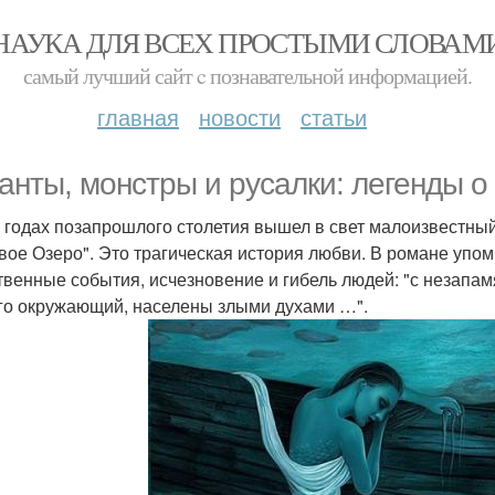
НАУКА ДЛЯ ВСЕХ ПРОСТЫМИ СЛОВАМ
самый лучший сайт c познавательной информацией.
главная
новости
статьи
анты, монстры и русалки: легенды о
х годах позапрошлого столетия вышел в свет малоизвестный 
вое Озеро". Это трагическая история любви. В романе упо
твенные события, исчезновение и гибель людей: "с незапам
его окружающий, населены злыми духами …".