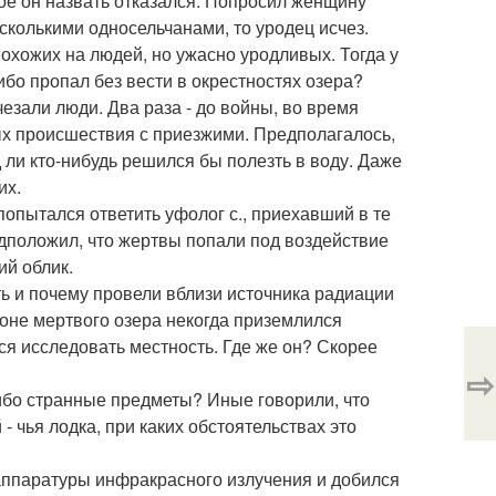
вое он назвать отказался. Попросил женщину
есколькими односельчанами, то уродец исчез.
похожих на людей, но ужасно уродливых. Тогда у
-либо пропал без вести в окрестностях озера?
чезали люди. Два раза - до войны, во время
ных происшествия с приезжими. Предполагалось,
яд ли кто-нибудь решился бы полезть в воду. Даже
их.
попытался ответить уфолог с., приехавший в те
редположил, что жертвы попали под воздействие
й облик.
ть и почему провели вблизи источника радиации
йоне мертвого озера некогда приземлился
ся исследовать местность. Где же он? Скорее
⇨
либо странные предметы? Иные говорили, что
 - чья лодка, при каких обстоятельствах это
аппаратуры инфракрасного излучения и добился