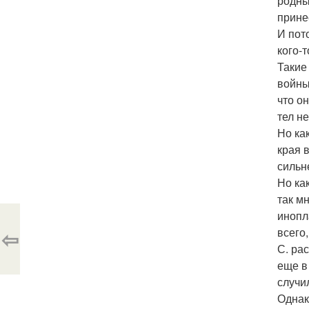
родны
прине
И пот
кого-т
Такие
войны
что о
тел н
Но ка
края 
сильн
Но ка
так м
инопл
⇦
всего,
С. ра
еще в 
случи
Однак