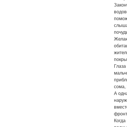
Закон
водов
помож
слыша
почуд
Желаю
обита
жител
покры
Глаза
мальч
прибл
сома, 
А одн
наруж
вмест
фронт
Когда