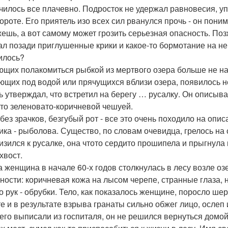
чилось все плачевно. Подросток не удержал равновесия, упал
ороте. Его приятель изо всех сил рванулся прочь - он пони
ешь, а вот самому может грозить серьезная опасность. Позже
л позади приглушенные крики и какое-то бормотание на неп
илось?
щих полакомиться рыбкой из мертвого озера больше не нах
ющих под водой или прячущихся вблизи озера, появилось н
ь утверждал, что встретил на берегу … русалку. Он описыва
то зеленовато-коричневой чешуей.
 без зрачков, безгубый рот - все это очень походило на оп
ика - рыболова. Существо, по словам очевидца, грелось на
изился к русалке, она чтото сердито прошипела и прыгнула в
хвост.
а женщина в начале 60-х годов столкнулась в лесу возле о
ности: коричневая кожа на лысом черепе, странные глаза, но
о рук - обрубки. Тело, как показалось женщине, поросло ше
е и в результате взрыва гранаты сильно обжег лицо, ослеп 
 его выписали из госпиталя, он не решился вернуться домой