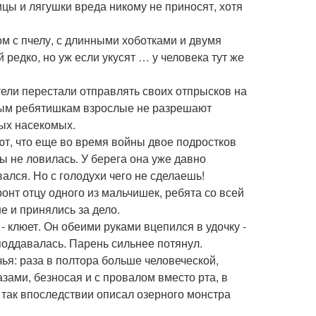
цы и лягушки вреда никому не приносят, хотя
м с пчелу, с длинными хоботками и двумя
 редко, но уж если укусят … у человека тут же
тели перестали отправлять своих отпрысков на
тным ребятишкам взрослые не разрешают
ных насекомых.
ают, что еще во время войны двое подростков
бы не ловилась. У берега она уже давно
ался. Но с голодухи чего не сделаешь!
нт отцу одного из мальчишек, ребята со всей
е и принялись за дело.
- клюет. Он обеими руками вцепился в удочку -
 поддавалась. Парень сильнее потянул.
чья: раза в полтора больше человеческой,
ами, безносая и с провалом вместо рта, в
 так впоследствии описал озерного монстра