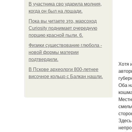
В участника сво ударила молния,
когда он был на лошади.
Пока вы читаете это, марсоход
Curiosity поднимает очередную
порцию красной пыли. 6.
Физики существование глюбола -
новой формы материи
подтвердили.
Хотя 
В Пскове археологи 800-летнее
автор
височное кольцо с Балкан нашли.
губер
Оба н
кошма
Местн
смель
сторо
Здесь
непро