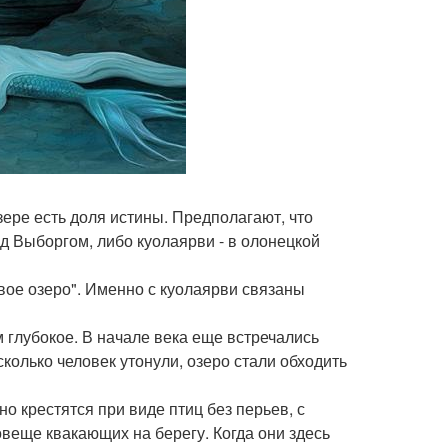
зере есть доля истины. Предполагают, что
д Выборгом, либо куолаярви - в олонецкой
вое озеро". Именно с куолаярви связаны
м глубокое. В начале века еще встречались
сколько человек утонули, озеро стали обходить
о крестятся при виде птиц без перьев, с
веще квакающих на берегу. Когда они здесь