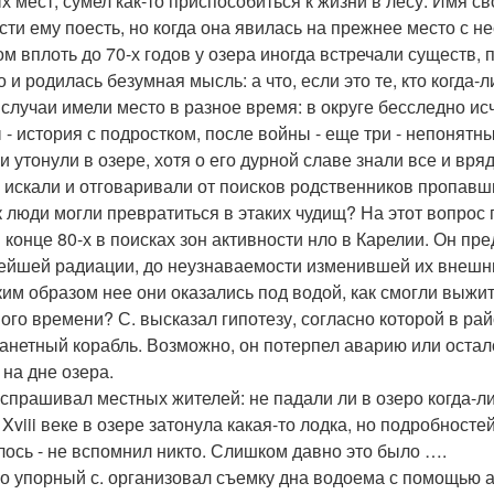
х мест, сумел как-то приспособиться к жизни в лесу. Имя с
сти ему поесть, но когда она явилась на прежнее место с н
ом вплоть до 70-х годов у озера иногда встречали существ, 
о и родилась безумная мысль: а что, если это те, кто когда
 случаи имели место в разное время: в округе бесследно ис
 - история с подростком, после войны - еще три - непонят
ни утонули в озере, хотя о его дурной славе знали все и вр
е искали и отговаривали от поисков родственников пропавш
к люди могли превратиться в этаких чудищ? На этот вопрос 
в конце 80-х в поисках зон активности нло в Карелии. Он п
ейшей радиации, до неузнаваемости изменившей их внешни
ким образом нее они оказались под водой, как смогли выжи
ного времени? С. высказал гипотезу, согласно которой в ра
анетный корабль. Возможно, он потерпел аварию или остал
 на дне озера.
сспрашивал местных жителей: не падали ли в озеро когда-
Xviii веке в озере затонула какая-то лодка, но подробностей
лось - не вспомнил никто. Слишком давно это было ….
о упорный с. организовал съемку дна водоема с помощью 