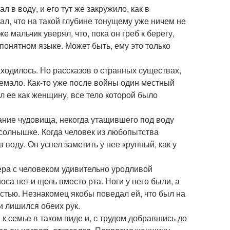
 в воду, и его тут же закружило, как в
мал, что на такой глубине тонущему уже ничем не
 мальчик уверял, что, пока он греб к берегу,
онятном языке. Может быть, ему это только
одилось. Но рассказов о странных существах,
емало. Как-то уже после войны один местный
л ее как женщину, все тело которой было
исание чудовища, некогда утащившего под воду
 солнышке. Когда человек из любопытства
 воду. Он успел заметить у нее крупный, как у
зера с человеком удивительно уродливой
са нет и щель вместо рта. Ноги у него были, а
рстью. Незнакомец якобы поведал ей, что был на
и лишился обеих рук.
 к семье в таком виде и, с трудом добравшись до