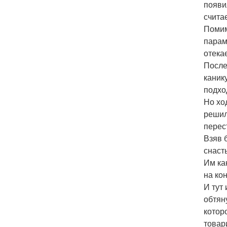
появи
считае
Помим
парам
отекае
После
каник
подхо
Но хо
решил
перес
Взяв 
снаст
Им ка
на ко
И тут
обтян
котор
товар