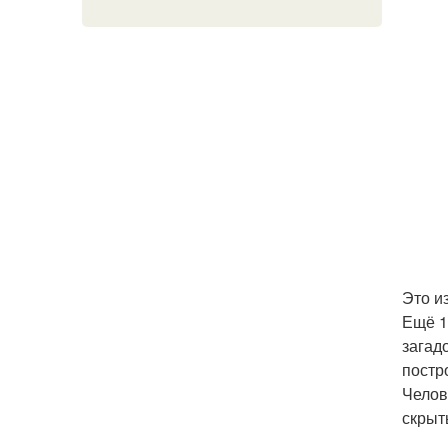
Это и
Ещё 1
загад
постр
Челов
скрыт