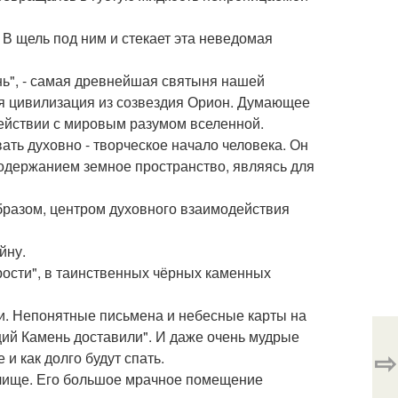
В щель под ним и стекает эта неведомая
нь", - самая древнейшая святыня нашей
ая цивилизация из созвездия Орион. Думающее
ействии с мировым разумом вселенной.
ть духовно - творческое начало человека. Он
держанием земное пространство, являясь для
образом, центром духовного взаимодействия
йну.
ости", в таинственных чёрных каменных
ши. Непонятные письмена и небесные карты на
ий Камень доставили". И даже очень мудрые
⇨
и как долго будут спать.
илище. Его большое мрачное помещение