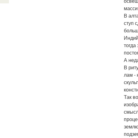
освещ
масси
В алт
ступ 
больш
Индий
тогда
посто
А нед
В рит
лам -
скуль
конст
Так в
изобр
смысл
проце
землю
подзе