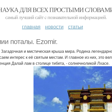
НАУКА ДЛЯ ВСЕХ ПРОСТЫМИ СЛОВАМ
самый лучший сайт c познавательной информацией.
главная
новости
статьи
ии поталы. Ezomir.
. Загадочная и мистическая крыша мира. Родина легендарн
саем интерес к её святым местам. И главное из них, это ве
енция Далай лам в столице тибета, - солнечноликой Лхасе.