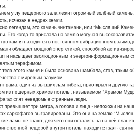
ты.
ьнем углу пещерного зала лежит огромный зелёный камень. 
сть, исчезая в недрах земли.
сно легендам, это камень чинтамани, или "Мыслящий Каме
ты. Его когда-то прислала на землю могучая высокоразвит
тво камня находится в постоянном вибрационном взаимод
мани обладает мощной энергетикой, способной активизирова
ет и насыщает эволюционным и энергоинформационным со
святым терафимом.
г тела этого камня и была основана шамбала, став, таким 
ечества с мировым разумом.
нг рама, один из высших лам тибета, приоткрыл и другую та
ом из пещерных храмов поталы, называемом "Храмом Мудр
фагах спят неведомые странные люди.
ст превышает три метра, а голова и лица - непохожи на на
ах саркофагов выгравированы. Это они на землю "Мыслящ
ские ламы не знают, для чего они остались на нашей планете 
аинственной пещерой внутри поталы находится зал - свят