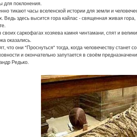
ы для поклонения.
нно тикают часы вселенской истории для земли и человечес
х. Ведь здесь высится гора кайлас - священная живая гора
те.
в своих саркофагах хозяева камня чинтамани, спят и вели
ока оказались.
т, что они "Проснуться" тогда, когда человечеству станет со
ховности и окончательно запутается в своём предназначении.
андр Редько.