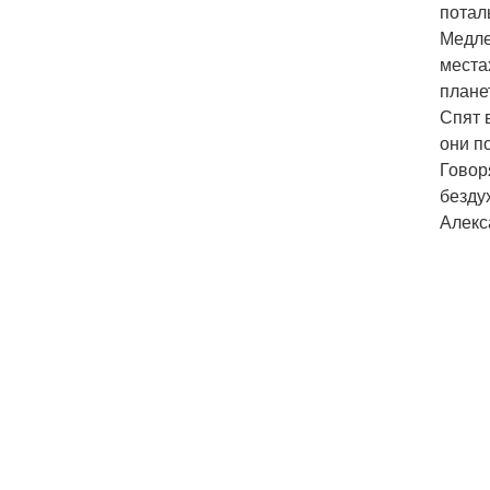
потал
Медле
места
плане
Спят 
они п
Говоря
безду
Алекс