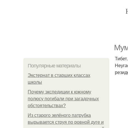
Мум
Тибет
Неуга
Популярные материалы
резид
Экстернат в старших классах
школы
Почему экспедиции к южному
полюсу погибали при загадочных
обстоятельствах?
Из старого зелёного патрубка
вырывается струя по ровной дуге и