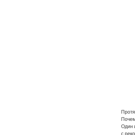
Протя
Почем
Один 
с рек