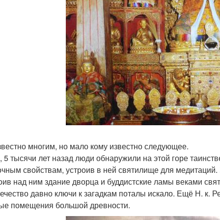
звестно многим, но мало кому известно следующее.
, 5 тысячи лет назад люди обнаружили на этой горе таинств
очным свойствам, устроив в ней святилище для медитаций. 
оив над ним здание дворца и буддистские ламы веками свят
ечество давно ключи к загадкам поталы искало. Ещё Н. к. Р
ые помещения большой древности.