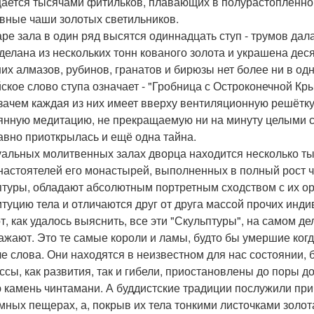
ается тысячами фитильков, плавающих в полурастопленн
вные чаши золотых светильников.
аре зала в один ряд высятся одиннадцать ступ - трумов дал
сделана из нескольких тонн кованого золота и украшена де
их алмазов, рубинов, гранатов и бирюзы нет более ни в о
ское слово ступа означает - "Гробница с Остроконечной Кр
 зачем каждая из них имеет вверху вентиляционную решётк
янную медитацию, не прекращаемую ни на минуту целыми 
авно приоткрылась и ещё одна тайна.
уальных молитвенных залах дворца находится несколько ты
 настоятелей его монастырей, выполненных в полный рост ч
птуры, обладают абсолютным портретным сходством с их о
итуцию тела и отличаются друг от друга массой прочих инд
от, как удалось выяснить, все эти "Скульптуры", на самом д
ажают. Это те самые короли и ламы, будто бы умершие когда
е слова. Они находятся в неизвестном для нас состоянии, 
ссы, как развития, так и гибели, приостановлены до поры до
 камень чинтамани. А буддистские традиции послужили прич
мных пещерах, а, покрыв их тела тонкими листочками золота