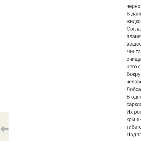
черно
В дал
жидко
Согла
плане
вещес
Чинта
очища
него 
Вокру
челов
Лобса
В одн
сарко
Их ро
крышк
⇦
тибет
Над т