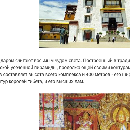
едаром считают восьмым чудом света. Построенный в тради
тской усечённой пирамиды, продолжающей своими контура
в составляет высота всего комплекса и 400 метров - его ши
птур королей тибета, и его высших лам.