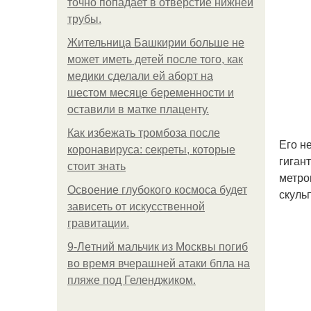
точно попадает в отверстие нижней
трубы.
Жительница Башкирии больше не
может иметь детей после того, как
медики сделали ей аборт на
шестом месяце беременности и
оставили в матке плаценту.
Как избежать тромбоза после
Его н
коронавируса: секреты, которые
гиган
стоит знать
метро
Освоение глубокого космоса будет
скуль
зависеть от искусственной
гравитации.
9-Лeтний мaльчик из Москвы погиб
во время вчерашней атаки бпла на
пляже под Геленджиком.