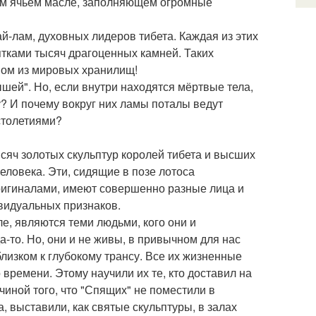
ом ячьем масле, заполняющем огромные
ай-лам, духовных лидеров тибета. Каждая из этих
сятками тысяч драгоценных камней. Таких
дном из мировых хранилищ!
ышей". Но, если внутри находятся мёртвые тела,
у? И почему вокруг них ламы поталы ведут
столетиями?
сяч золотых скульптур королей тибета и высших
еловека. Эти, сидящие в позе лотоса
ригиналами, имеют совершенно разные лица и
ивидуальных признаков.
еле, являются теми людьми, кого они и
-то. Но, они и не живы, в привычном для нас
близком к глубокому трансу. Все их жизненные
 времени. Этому научили их те, кто доставил на
иной того, что "Спящих" не поместили в
, выставили, как святые скульптуры, в залах