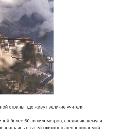
ой страны, где живут великие учителя.
линой более 60-ти километров, соединяющемуся
 превращаясь в густую жидкость непроницаемой