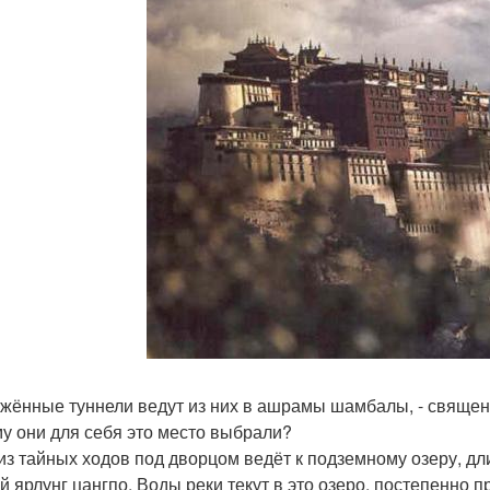
жённые туннели ведут из них в ашрамы шамбалы, - священн
у они для себя это место выбрали?
из тайных ходов под дворцом ведёт к подземному озеру, д
ой ярлунг цангпо. Воды реки текут в это озеро, постепенно