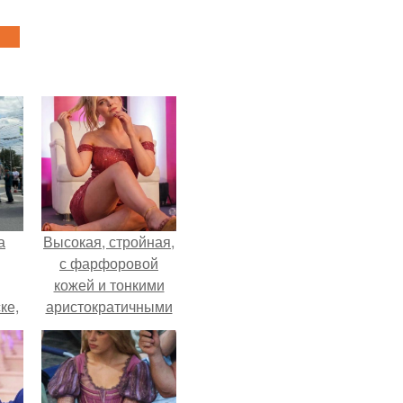
а
Высокая, стройная,
с фарфоровой
кожей и тонкими
ке,
аристократичными
8
чертами, эль
выглядит так, будто
сошла с полотна
художника.