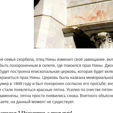
её семья скорбела, отец Нины изменил своё завещание, вклю
 быть похороненным в склепе, где покоился прах Нины. Джон
будет построена епископальная церковь, которая будет вкл
 храниться прах Нины. Церковь была названа мемориальной
умер в 1899 году и был похоронен согласно его просьбе; в
е стали появляться красные пятна. Усилия по очистке пятен
заменены, пятна просто появились снова. Внятного объясне
аете, на данный момент не существует.
авилось? Поделитесь с друзьями!