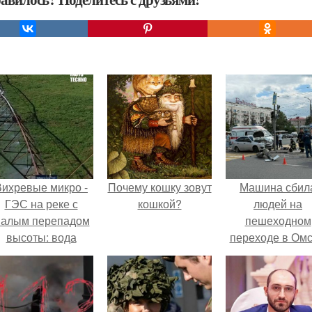
Вихревые микро -
Почему кошку зовут
Машина сбил
ГЭС на реке с
кошкой?
людей на
алым перепадом
пешеходном
высоты: вода
переходе в Омс
закручивается в
пострадали 
етонной камере и
человек.
вращает
вертикальную