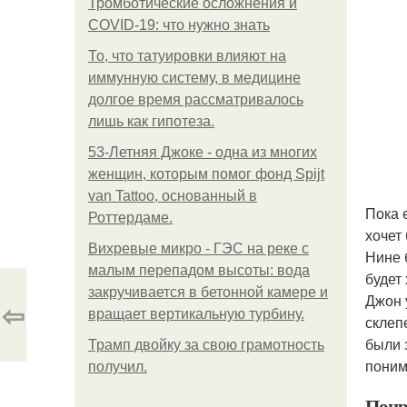
Тромботические осложнения и
COVID-19: что нужно знать
То, что татуировки влияют на
иммунную систему, в медицине
долгое время рассматривалось
лишь как гипотеза.
53-Летняя Джоке - одна из многих
женщин, которым помог фонд Spijt
van Tattoo, основанный в
Пока 
Роттердаме.
хочет
Вихревые микро - ГЭС на реке с
Нине 
малым перепадом высоты: вода
будет
закручивается в бетонной камере и
Джон 
⇦
вращает вертикальную турбину.
склеп
были 
Трамп двойку за свою грамотность
поним
получил.
Понр