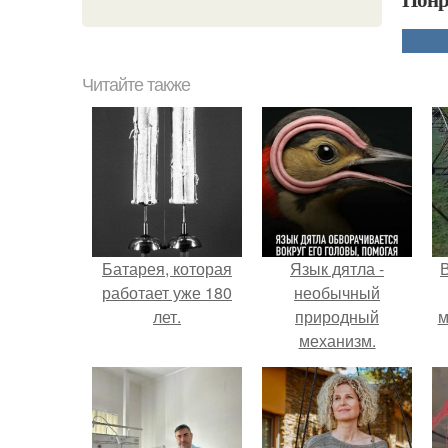
Читайте также
Батарея, которая
Язык дятла -
работает уже 180
необычный
лет.
природный
м
механизм.
б