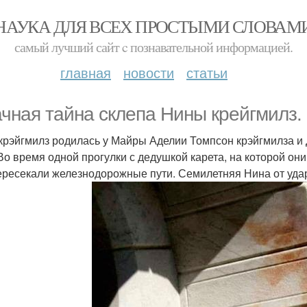
НАУКА ДЛЯ ВСЕХ ПРОСТЫМИ СЛОВАМ
самый лучший сайт c познавательной информацией.
главная
новости
статьи
чная тайна склепа Нины крейгмилз.
крэйгмилз родилась у Майры Аделии Томпсон крэйгмилза и 
 Во время одной прогулки с дедушкой карета, на которой они
ересекали железнодорожные пути. Семилетняя Нина от удар