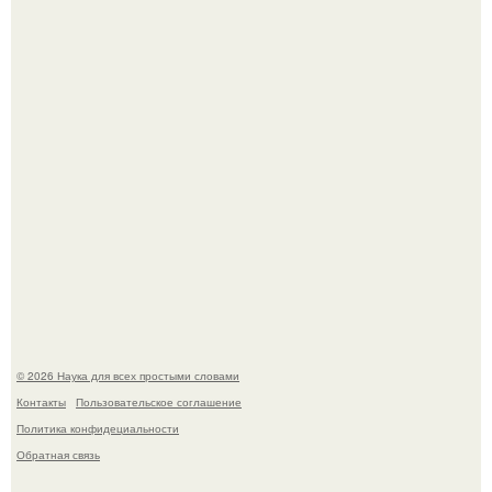
В участника сво ударила молния, когда он был на
лошади.
В России создали первый плазменный двигатель на
криптоне.
© 2026 Наука для всех простыми словами
Контакты
Пользовательское соглашение
Политика конфидециальности
Обратная связь