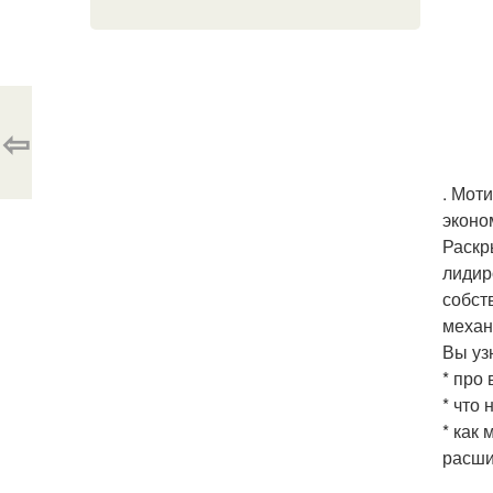
⇦
. Мот
эконо
Раскр
лидир
собст
механ
Вы уз
* про
* что
* как
расши