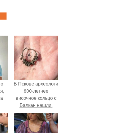
во
В Пскове археологи
я,
800-летнее
на
височное кольцо с
Балкан нашли.