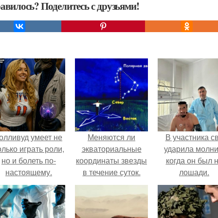
авилось? Поделитесь с друзьями!
олливуд умеет не
Меняются ли
В участника с
олько играть роли,
экваториальные
ударила молни
но и болеть по-
координаты звезды
когда он был 
настоящему.
в течение суток.
лошади.
Определение
географических
координат по