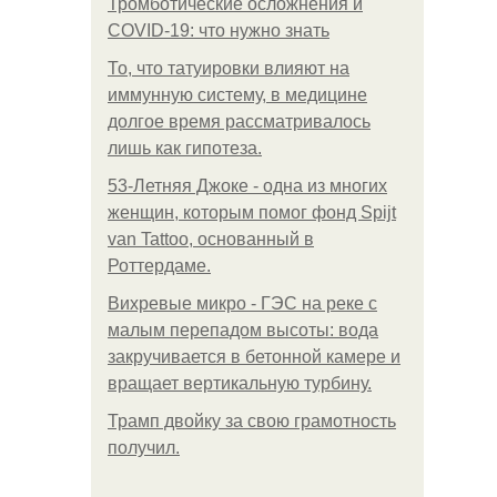
Тромботические осложнения и
COVID-19: что нужно знать
То, что татуировки влияют на
иммунную систему, в медицине
долгое время рассматривалось
лишь как гипотеза.
53-Летняя Джоке - одна из многих
женщин, которым помог фонд Spijt
van Tattoo, основанный в
Роттердаме.
Вихревые микро - ГЭС на реке с
малым перепадом высоты: вода
закручивается в бетонной камере и
вращает вертикальную турбину.
Трамп двойку за свою грамотность
получил.