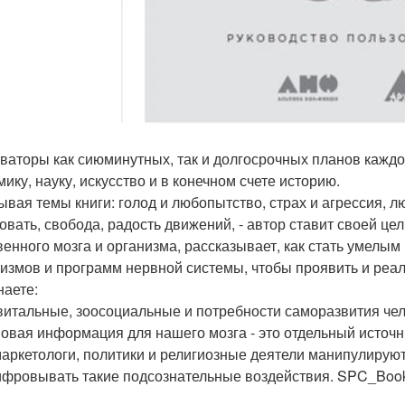
иваторы как сиюминутных, так и долгосрочных планов каждо
мику, науку, искусство и в конечном счете историю.
ывая темы книги: голод и любопытство, страх и агрессия, л
овать, свобода, радость движений, - автор ставит своей це
венного мозга и организма, рассказывает, как стать умелы
измов и программ нервной системы, чтобы проявить и реал
наете:
 витальные, зоосоциальные и потребности саморазвития чел
 новая информация для нашего мозга - это отдельный источ
 маркетологи, политики и религиозные деятели манипулирую
фровывать такие подсознательные воздействия. SPC_Book