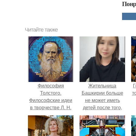
Понр
Читайте также
Философия
Жительница
Г
Толстого.
Башкирии больше
т
Философские идеи
не может иметь
в творчестве Л. Н.
детей после того,
Толстого.
как медики сделали
ей аборт на шестом
месяце