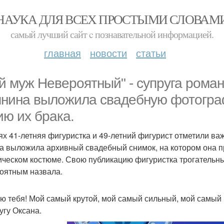
НАУКА ДЛЯ ВСЕХ ПРОСТЫМИ СЛОВАМ
самый лучший сайт c познавательной информацией.
главная
новости
статьи
й муж Невероятный" - супруга рома
нина выложила свадебную фотограф
ию их брака.
ях 41-летняя фигуристка и 49-летний фигурист отметили важн
а выложила архивный свадебный снимок, на котором она пр
ическом костюме. Свою публикацию фигуристка трогательн
оятным назвала.
ю тебя! Мой самый крутой, мой самый сильный, мой самый 
угу Оксана.