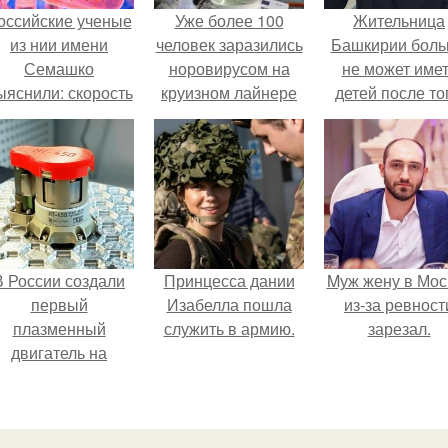
оссийские ученые
Уже более 100
Жительница
из нии имени
человек заразились
Башкирии бол
Семашко
норовирусом на
не может име
ыяснили: скорость
круизном лайнере
детей после то
тарения напрямую
Caribbean Princess.
как медики сдел
зависит от
ей аборт на ше
остояния сосудов
месяце
и работы сердца.
беременности
оставили в мат
плаценту.
В России создали
Принцесса дании
Mуж жену в Мос
первый
Изабелла пошла
из-за ревност
плазменный
служить в армию.
зарезал.
двигатель на
криптоне.