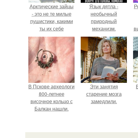
Арктические зайцы
Язык дятла -
Р
- это не те милые
необычный
пушистики, какими
природный
ты их себе
механизм.
в
представляешь.
с
с
В Пскове археологи
Эти занятия
800-летнее
старение мозга
височное кольцо с
замедлили.
Балкан нашли.