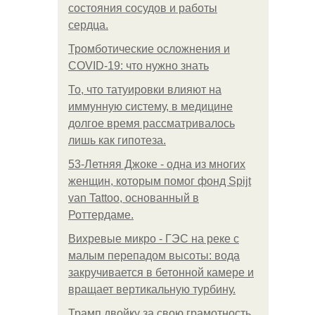
состояния сосудов и работы
сердца.
Тромботические осложнения и
COVID-19: что нужно знать
То, что татуировки влияют на
иммунную систему, в медицине
долгое время рассматривалось
лишь как гипотеза.
53-Летняя Джоке - одна из многих
женщин, которым помог фонд Spijt
van Tattoo, основанный в
Роттердаме.
Вихревые микро - ГЭС на реке с
малым перепадом высоты: вода
закручивается в бетонной камере и
вращает вертикальную турбину.
Трамп двойку за свою грамотность