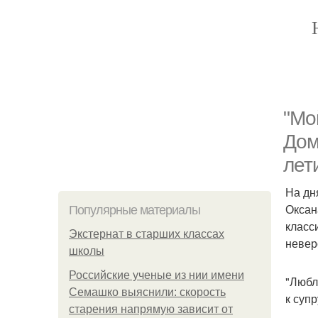
"Мо
Дом
лет
На дн
Оксан
Популярные материалы
класс
Экстернат в старших классах
невер
школы
Российские ученые из нии имени
"Любл
Семашко выяснили: скорость
к супр
старения напрямую зависит от