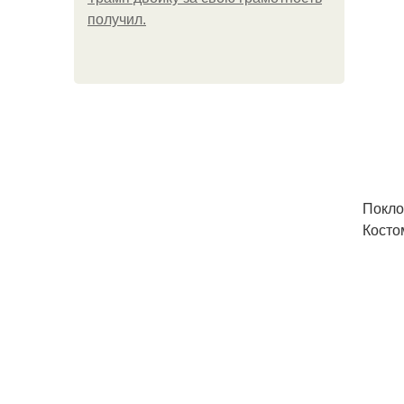
получил.
Покло
Косто