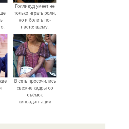
Голливуд умеет не
ьше
только играть роли,
ть
но и болеть по-
го,
настоящему.
али
стом
 и
ке
кве
В сеть просочились
и
свежие кадры со
съёмок
киноадаптации
"Рапунцель", и всё
внимание
моментально