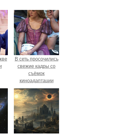
кве
В сеть просочились
и
свежие кадры со
съёмок
киноадаптации
"Рапунцель", и всё
внимание
моментально
оказалось
приковано к Тиган
крофт.