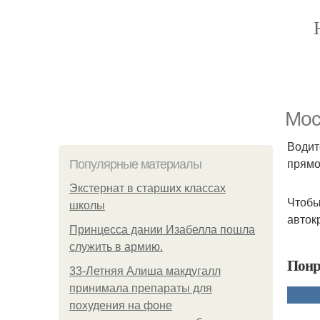
Мос
Водит
прямо
Популярные материалы
Экстернат в старших классах
Чтобы
школы
авток
Принцесса дании Изабелла пошла
служить в армию.
Понр
33-Летняя Алиша макдугалл
принимала препараты для
похудения на фоне