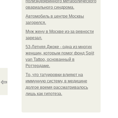
полиэндокринного метаболического
овариального синдрома.
Автомобиль в центре Москвы
загорелся.
Mуж жену в Москве из-за ревности
зарезал.
53-Летняя Джоке - одна из многих
женщин, которым помог фонд Spijt
van Tattoo, основанный в
Роттердаме.
То, что татуировки влияют на
⇦
иммунную систему, в медицине
долгое время рассматривалось
лишь как гипотеза.