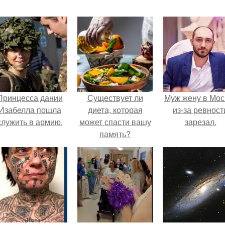
Принцесса дании
Существует ли
Mуж жену в Мос
Изабелла пошла
диета, которая
из-за ревност
служить в армию.
может спасти вашу
зарезал.
память?