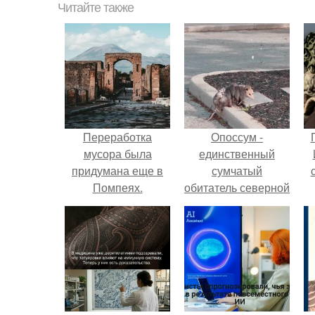
Читайте также
Переработка
Опоссум -
мусора была
единственный
придумана еще в
сумчатый
Помпеях.
обитатель северной
америки.