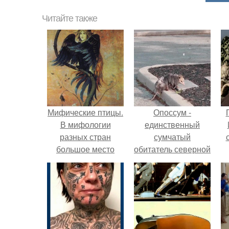
Читайте также
Мифические птицы.
Опоссум -
В мифологии
единственный
разных стран
сумчатый
большое место
обитатель северной
занимают образы
америки.
птиц.