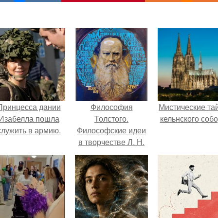
Принцесса дании
Философия
Мистические та
Изабелла пошла
Толстого.
кельнского собо
служить в армию.
Философские идеи
в творчестве Л. Н.
Толстого.