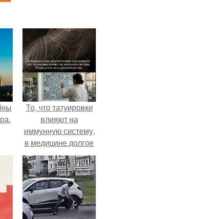
йны
То, что татуировки
ра.
влияют на
иммунную систему,
в медицине долгое
время
рассматривалось
лишь как гипотеза.