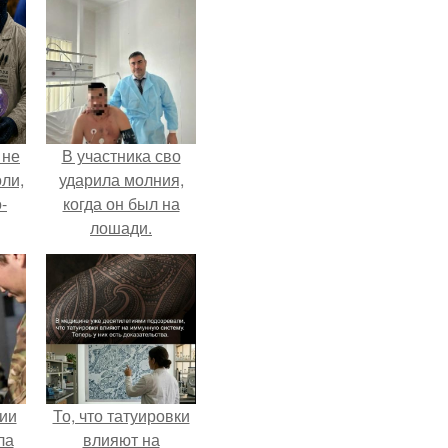
 не
В участника сво
оли,
ударила молния,
-
когда он был на
лошади.
ии
То, что татуировки
ла
влияют на