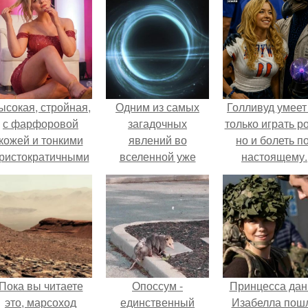
ысокая, стройная,
Одним из самых
Голливуд умеет
с фарфоровой
загадочных
только играть р
кожей и тонкими
явлений во
но и болеть по
ристократичными
вселенной уже
настоящему.
чертами, эль
полсотни лет
ыглядит так, будто
остаются черные
сошла с полотна
дыры.
художника.
Пока вы читаете
Опоссум -
Принцесса дан
это, марсоход
единственный
Изабелла пош