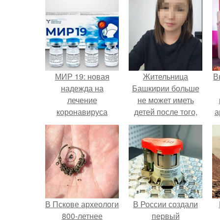
МИР 19: новая
Жительница
В
надежда на
Башкирии больше
лечение
не может иметь
коронавируса
детей после того,
а
как медики сделали
ей аборт на шестом
в
месяце
беременности и
оставили в матке
плаценту.
В Пскове археологи
В России создали
800-летнее
первый