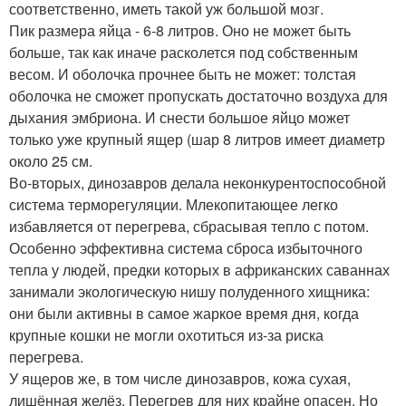
соответственно, иметь такой уж большой мозг.
Пик размера яйца - 6-8 литров. Оно не может быть
больше, так как иначе расколется под собственным
весом. И оболочка прочнее быть не может: толстая
оболочка не сможет пропускать достаточно воздуха для
дыхания эмбриона. И снести большое яйцо может
только уже крупный ящер (шар 8 литров имеет диаметр
около 25 см.
Во-вторых, динозавров делала неконкурентоспособной
система терморегуляции. Млекопитающее легко
избавляется от перегрева, сбрасывая тепло с потом.
Особенно эффективна система сброса избыточного
тепла у людей, предки которых в африканских саваннах
занимали экологическую нишу полуденного хищника:
они были активны в самое жаркое время дня, когда
крупные кошки не могли охотиться из-за риска
перегрева.
У ящеров же, в том числе динозавров, кожа сухая,
лишённая желёз. Перегрев для них крайне опасен. Но