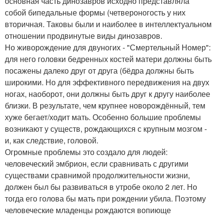
основная часть динозавров исходно представляла
собой бипедальные формы (четвероногость у них
вторичная. Таковы были и наиболее в интеллектуальном
отношении продвинутые виды динозавров.
Но живорождение для двуногих - "Смертельный Номер":
для него головки бедренных костей матери должны быть
посажены далеко друг от друга (бёдра должны быть
широкими. Но для эффективного передвижения на двух
ногах, наоборот, они должны быть друг к другу наиболее
близки. В результате, чем крупнее новорождённый, тем
хуже бегает/ходит мать. Особенно большие проблемы
возникают у существ, рождающихся с крупным мозгом -
и, как следствие, головой.
Огромные проблемы это создало для людей:
человеческий эмбрион, если сравнивать с другими
существами сравнимой продолжительности жизни,
должен был бы развиваться в утробе около 2 лет. Но
тогда его голова бы мать при рождении убила. Поэтому
человеческие младенцы рождаются вопиюще