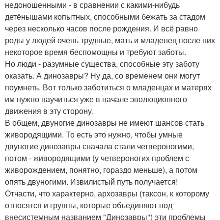
недоношенными - в сравнении с какими-нибудь
детёнышами копытных, способными бежать за стадом
через несколько часов после рождения. И всё равно
роды у людей очень трудные, мать и младенец после них
некоторое время беспомощны и требуют заботы.
Но люди - разумные существа, способные эту заботу
оказать. А динозавры? Ну да, со временем они могут
поумнеть. Вот только заботиться о младенцах и матерях
им нужно научиться уже в начале эволюционного
движения в эту сторону.
В общем, двуногие динозавры не имеют шансов стать
живородящими. То есть это нужно, чтобы умные
двуногие динозавры сначала стали четвероногими,
потом - живородящими (у четвероногих проблем с
живорождением, понятно, гораздо меньше), а потом
опять двуногими. Извилистый путь получается!
Отчасти, что характерно, архозавры (таксон, к которому
относятся и группы, которые объединяют под
внесистемным названием "Динозавры") эти проблемы