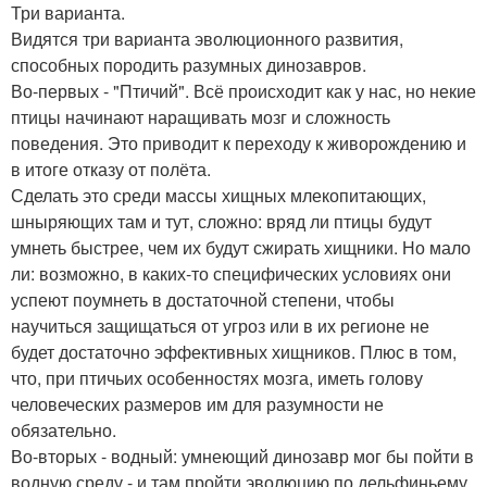
Три варианта.
Видятся три варианта эволюционного развития,
способных породить разумных динозавров.
Во-первых - "Птичий". Всё происходит как у нас, но некие
птицы начинают наращивать мозг и сложность
поведения. Это приводит к переходу к живорождению и
в итоге отказу от полёта.
Сделать это среди массы хищных млекопитающих,
шныряющих там и тут, сложно: вряд ли птицы будут
умнеть быстрее, чем их будут сжирать хищники. Но мало
ли: возможно, в каких-то специфических условиях они
успеют поумнеть в достаточной степени, чтобы
научиться защищаться от угроз или в их регионе не
будет достаточно эффективных хищников. Плюс в том,
что, при птичьих особенностях мозга, иметь голову
человеческих размеров им для разумности не
обязательно.
Во-вторых - водный: умнеющий динозавр мог бы пойти в
водную среду - и там пройти эволюцию по дельфиньему