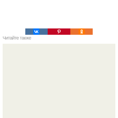
Читайте также
Философия Толстого. Философские идеи в творчестве Л.
Н. Толстого.