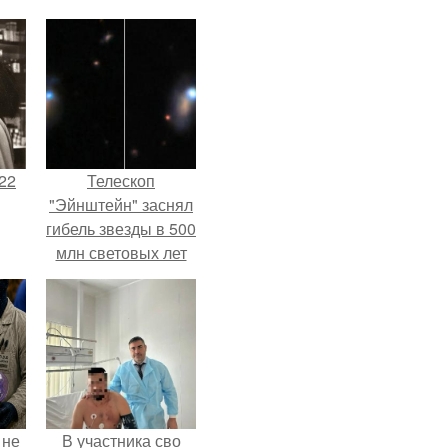
22
Телескоп
"Эйнштейн" заснял
гибель звезды в 500
млн световых лет
от земли.
 не
В участника сво