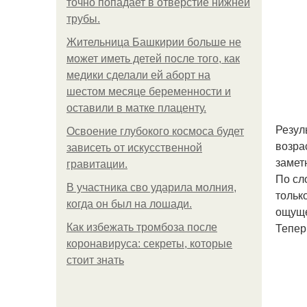
точно попадает в отверстие нижней
трубы.
Жительница Башкирии больше не
может иметь детей после того, как
медики сделали ей аборт на
шестом месяце беременности и
оставили в матке плаценту.
Резул
Освоение глубокого космоса будет
возра
зависеть от искусственной
замет
гравитации.
По сл
В участника сво ударила молния,
тольк
когда он был на лошади.
ощуще
Тепер
Как избежать тромбоза после
коронавируса: секреты, которые
стоит знать