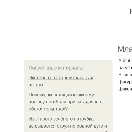
Мла
Учены
на уз
Популярные материалы
В экс
Экстернат в старших классах
фигур
школы
фикси
Почему экспедиции к южному
полюсу погибали при загадочных
обстоятельствах?
Из старого зелёного патрубка
вырывается струя по ровной дуге и