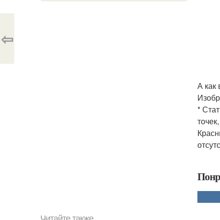
⇦
А как
Изобр
* Ста
точек
Красн
отсут
Понр
Читайте также