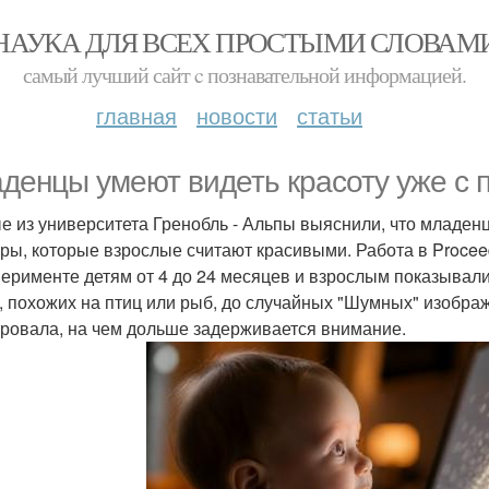
НАУКА ДЛЯ ВСЕХ ПРОСТЫМИ СЛОВАМ
самый лучший сайт c познавательной информацией.
главная
новости
статьи
денцы умеют видеть красоту уже с 
е из университета Гренобль - Альпы выяснили, что младе
оры, которые взрослые считают красивыми. Работа в Proceedi
перименте детям от 4 до 24 месяцев и взрослым показывали
, похожих на птиц или рыб, до случайных "Шумных" изобра
ровала, на чем дольше задерживается внимание.