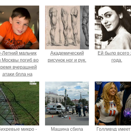
9-Лeтний мaльчик
Академический
Ей было всего 
з Москвы погиб во
рисунок ног и рук.
года.
время вчерашней
атаки бпла на
пляже под
Геленджиком.
Вихревые микро -
Машина сбила
Голливуд умеет