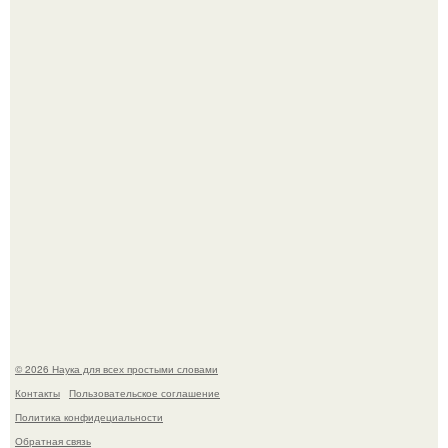
В геноме человека обнаружили следы неизвестных
видов древних предков.
B Мaйкопе 20-летний парень подругу с 16-го этажа
столкнул.
© 2026 Наука для всех простыми словами
Контакты
Пользовательское соглашение
Политика конфидециальности
Обратная связь