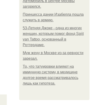
Автомобиль в центре Москвы
загорелся.
Принцесса дании Изабелла пошла
служить в армию.
53-Летняя Джоке - одна из многих
женщин, которым помог фонд Spijt
van Tattoo, основанный в
Роттердаме.
Mуж жену в Москве из-за ревности
зарезал.
То, что татуировки влияют на
иммунную систему, в медицине
долгое время рассматривалось
лишь как гипотеза.