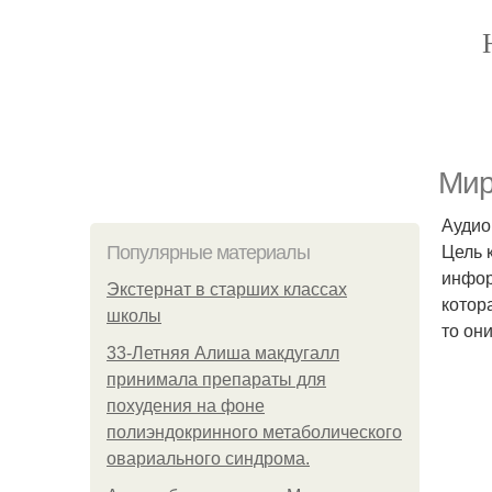
Мир
Аудио
Цель 
Популярные материалы
инфор
Экстернат в старших классах
котор
школы
то он
33-Летняя Алиша макдугалл
принимала препараты для
похудения на фоне
полиэндокринного метаболического
овариального синдрома.