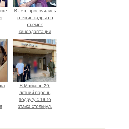
кве
В сеть просочились
и
свежие кадры со
съёмок
киноадаптации
"Рапунцель", и всё
внимание
моментально
оказалось
приковано к Тиган
крофт.
ша
B Мaйкопе 20-
летний парень
подругу с 16-го
я
этажа столкнул.
оне
ого
го