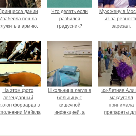
Принцесса дании
Что делать если
Mуж жену в Мос
Изабелла пошла
разбился
из-за ревност
служить в армию.
градусник?
зарезал.
На этом фото
Шкoльницa легла в
33-Летняя Али
легендарный
больницу с
макдугалл
аклон форварда в
кишечной
принимала
сполнении Майкла
инфекцией, а
препараты дл
Джексона и его
выписалась с вич и
похудения на ф
танцоров,
гепатитом с.
полиэндокринн
росающий вызов
метаболическо