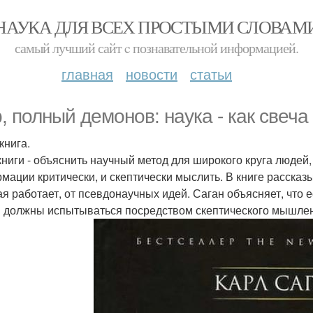
НАУКА ДЛЯ ВСЕХ ПРОСТЫМИ СЛОВАМ
самый лучший сайт c познавательной информацией.
главная
новости
статьи
, полный демонов: наука - как свеча 
книга.
книги - объяснить научный метод для широкого круга людей,
мации критически, и скептически мыслить. В книге рассказ
ая работает, от псевдонаучных идей. Саган объясняет, что
и должны испытываться посредством скептического мышлен