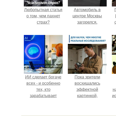
Любопытная статья
Автомобиль в
о том, чем пахнет
центре Москвы
страх?
загорелся.
ИИ сделает богаче
Пока зрители
всех - и особенно
восхищались
тех, кто
эффектной
н
зарабатывает
картинкой,
и
меньше всего.
создатели фильма
фактически
построили одну из
б