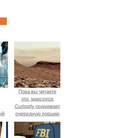
Пока вы читаете
это, марсоход
Curiosity поднимает
ий
очередную порцию
зм.
красной пыли. 6.