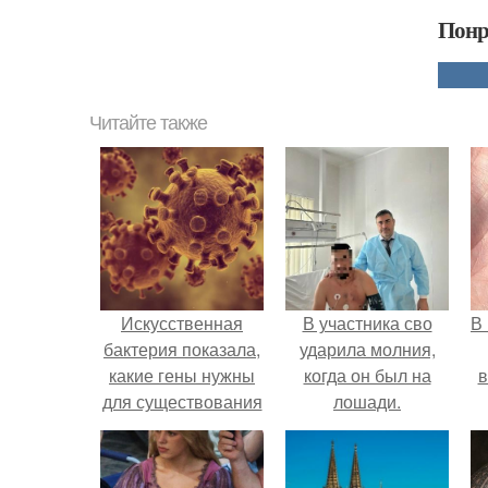
Понр
Читайте также
Искусственная
В участника сво
В
бактерия показала,
ударила молния,
какие гены нужны
когда он был на
в
для существования
лошади.
жизни.