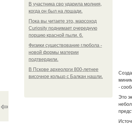
В участника сво ударила молния,
когда он был на лошади.
Пока вы читаете это, марсоход
Curiosity поднимает очередную
порцию красной пыли. 6.
Физики существование глюбола -
новой формы материи
подтвердили.
В Пскове археологи 800-летнее
Созда
височное кольцо с Балкан нашли.
миним
- соо
Это э
⇦
небол
предс
Источн