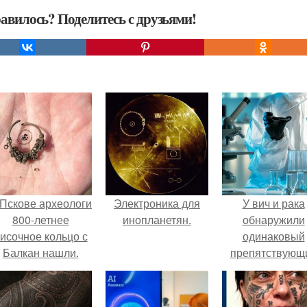
авилось? Поделитесь с друзьями!
 Пскове археологи
Электроника для
У вич и рака
800-летнее
инопланетян.
обнаружили
исочное кольцо с
одинаковый
Балкан нашли.
препятствующ
лечению механи