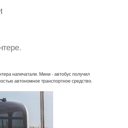
И
нтере.
ера напечатали. Мини - автобус получил
ностью автономное транспортное средство.