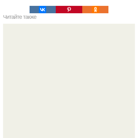
Читайте также
Как сдать экзамен, не зная предмета.
Mуж жену в Москве из-за ревности зарезал.