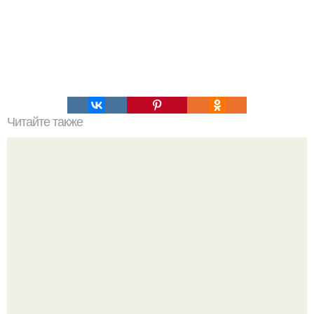
Читайте также
Философия Толстого. Философские идеи в творчестве Л.
Н. Толстого.