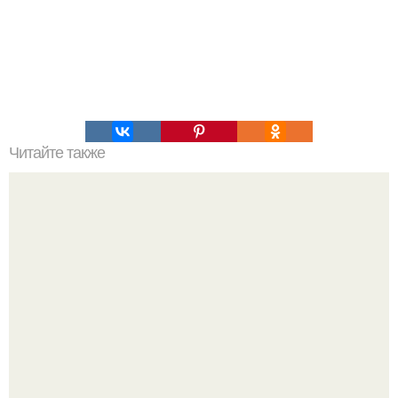
Читайте также
Употребление артикля The в английском языке.