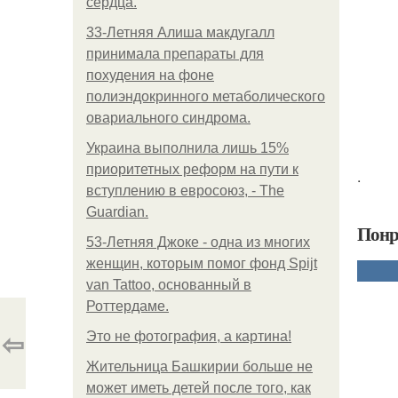
сердца.
33-Летняя Алиша макдугалл
принимала препараты для
похудения на фоне
полиэндокринного метаболического
овариального синдрома.
Украина выполнила лишь 15%
приоритетных реформ на пути к
.
вступлению в евросоюз, - The
Guardian.
Понр
53-Летняя Джоке - одна из многих
женщин, которым помог фонд Spijt
van Tattoo, основанный в
Роттердаме.
⇦
Это не фотография, а картина!
Жительница Башкирии больше не
может иметь детей после того, как