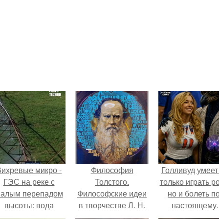
Вихревые микро -
Философия
Голливуд умеет
ГЭС на реке с
Толстого.
только играть р
алым перепадом
Философские идеи
но и болеть по
высоты: вода
в творчестве Л. Н.
настоящему.
закручивается в
Толстого.