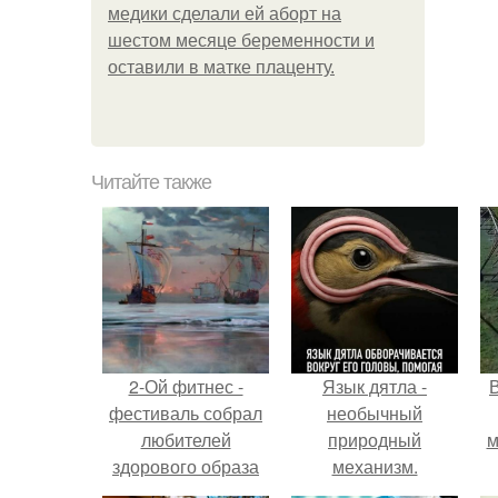
медики сделали ей аборт на
шестом месяце беременности и
оставили в матке плаценту.
Читайте также
2-Ой фитнес -
Язык дятла -
фестиваль собрал
необычный
любителей
природный
м
здорового образа
механизм.
жизни в мку