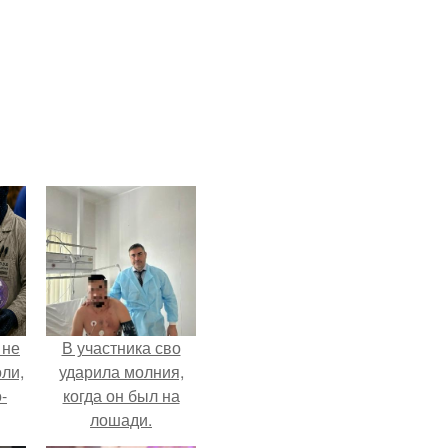
 не
В участника сво
оли,
ударила молния,
-
когда он был на
лошади.