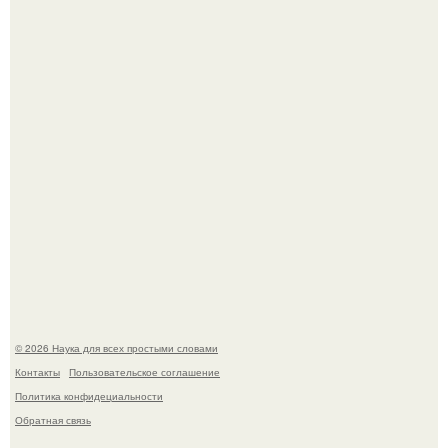
Автомобиль в центре Москвы загорелся.
ИИ сделает богаче всех - и особенно тех, кто
зарабатывает меньше всего.
© 2026 Наука для всех простыми словами
Контакты
Пользовательское соглашение
Политика конфидециальности
Обратная связь