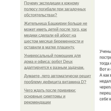
Почему экспедиции к южному
полюсу погибали при загадочных
обстоятельствах?
Жительница Башкирии больше не
может иметь детей после того, как
медики сделали ей аборт на
шестом месяце беременности и
оставили в матке плаценту.
Учены
Универсальный помощник для
постр
дома и офиса: робот Deux
тогда
адаптируется к разным задачам.
Вот и
А как
Думаете, лето автоматически решит
недал
проблему дефицита витамина D?
череп
Чего ждать после прививки:
переш
основные симптомы и
себе к
рекомендации