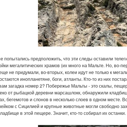
е попытались предположить, что эти следы оставили телег
ойки мегалитических храмов (их много на Мальте. Но, во-пе
 еще не придумали, во-вторых, колеи идут не только к мегал
 остаются инопланетяне, боги, атланты. Кто-то из них поста
 вам загадка номер 2? Побережье Мальты - это скалы, пеще
еко от рыбацкой деревни марсашлокк, обнаружили кладбищ
ах, бегемотов и слонов в несколько слоев в одном месте. В
ейком с Сицилией и крупные животные могли свободно захо
ладбище в этой пещере. Значит, кто-то собирал их останки. К