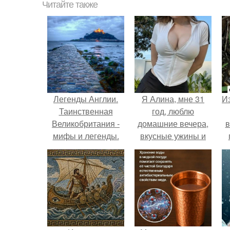
Читайте также
Легенды Англии.
Я Алина, мне 31
Из
Таинственная
год, люблю
Великобритания -
домашние вечера,
в
мифы и легенды.
вкусные ужины и
прогулки после
дождя.
о