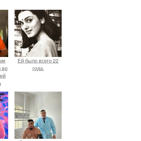
чик
Ей было всего 22
 во
года.
ней
а
.