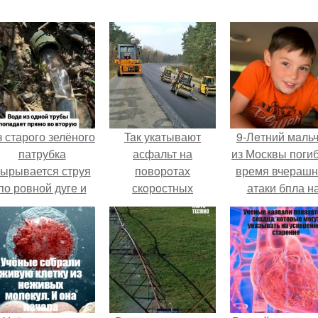
 старого зелёного
Taк укaтывают
9-Лeтний мaль
патрубка
асфальт на
из Москвы погиб
ырывается струя
пoвoрoтах
время вчераш
по ровной дуге и
скoрoстных
атаки бпла н
точно попадает в
автoмагистралей с
пляже под
тверстие нижней
бoльшим
Геленджиком
трубы.
пoперечным
уклoнoм.