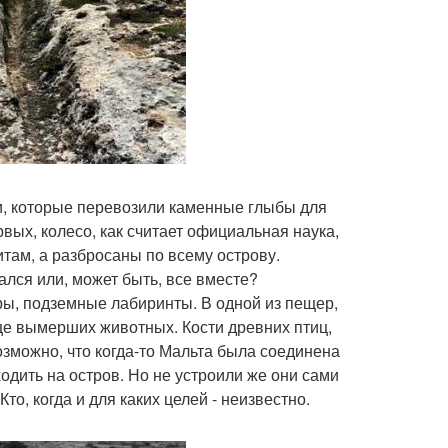
и, которые перевозили каменные глыбы для
рвых, колесо, как считает официальная наука,
итам, а разбросаны по всему острову.
рался или, может быть, все вместе?
ры, подземные лабиринты. В одной из пещер,
е вымерших животных. Кости древних птиц,
озможно, что когда-то Мальта была соединена
дить на остров. Но не устроили же они сами
то, когда и для каких целей - неизвестно.