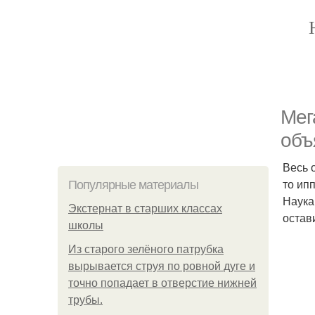
Мег
объ
Весь 
то ип
Популярные материалы
Наука
Экстернат в старших классах
остав
школы
Из старого зелёного патрубка
вырывается струя по ровной дуге и
точно попадает в отверстие нижней
трубы.