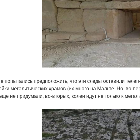
е попытались предположить, что эти следы оставили телег
ойки мегалитических храмов (их много на Мальте. Но, во-пе
 еще не придумали, во-вторых, колеи идут не только к мегал