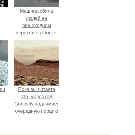
Машина сбила
людей на
пешеходном
переходе в Омске,
пострадали 8
человек.
али
Пока вы читаете
это, марсоход
Curiosity поднимает
очередную порцию
красной пыли. 6.