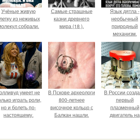
Учёные живую
Самые страшные
Язык дятла -
летку из неживых
казни древнего
необычный
молекул собрали.
мира (18 ).
природный
механизм.
олливуд умеет не
В Пскове археологи
В России созд
олько играть роли,
800-летнее
первый
но и болеть по-
височное кольцо с
плазменный
настоящему.
Балкан нашли.
двигатель на
криптоне.