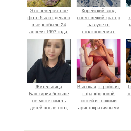
Это невероятное
Корейский зонд
фото было сделано
снял свежий кратер
к
в чернобыле 24
на луне от
апреля 1997 года.
столкновения с
обломком Falcon 9.
Жительница
Высокая, стройная,
Г
Башкирии больше
с фарфоровой
т
не может иметь
кожей и тонкими
детей после того,
аристократичными
как медики сделали
чертами, эль
ей аборт на шестом
выглядит так, будто
месяце
сошла с полотна