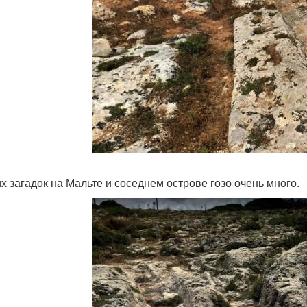
их загадок на Мальте и соседнем острове гозо очень много.