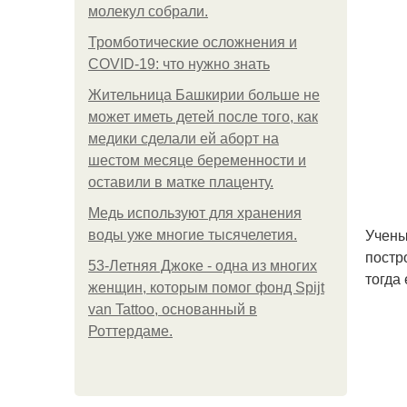
молекул собрали.
Тромботические осложнения и
COVID-19: что нужно знать
Жительница Башкирии больше не
может иметь детей после того, как
медики сделали ей аборт на
шестом месяце беременности и
оставили в матке плаценту.
Медь используют для хранения
Учены
воды уже многие тысячелетия.
постр
53-Летняя Джоке - одна из многих
тогда
женщин, которым помог фонд Spijt
van Tattoo, основанный в
Роттердаме.