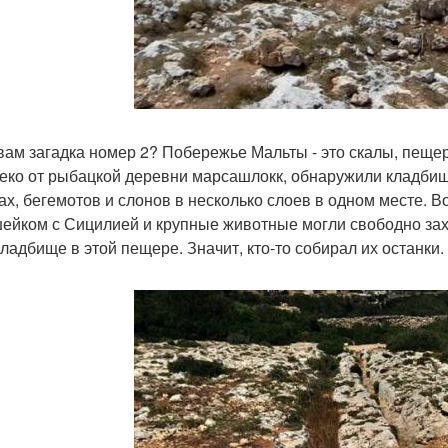
 вам загадка номер 2? Побережье Мальты - это скалы, пеще
еко от рыбацкой деревни марсашлокк, обнаружили кладбищ
ах, бегемотов и слонов в несколько слоев в одном месте. В
ейком с Сицилией и крупные животные могли свободно захо
ладбище в этой пещере. Значит, кто-то собирал их останки. К