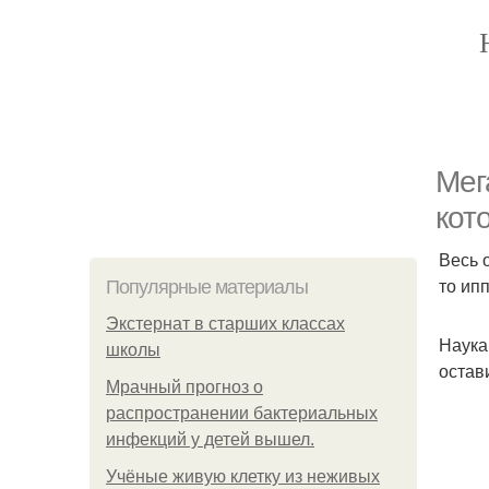
Мег
кот
Весь 
то ип
Популярные материалы
Экстернат в старших классах
Наука
школы
остав
Мрачный прогноз о
распространении бактериальных
инфекций у детей вышел.
Учёные живую клетку из неживых