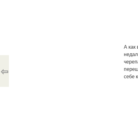
А как
недал
череп
⇦
переш
себе к