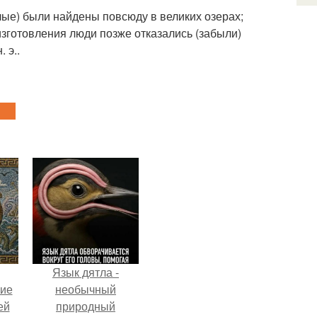
ые) были найдены повсюду в великих озерах;
изготовления люди позже отказались (забыли)
 э..
Язык дятла -
кие
необычный
ей
природный