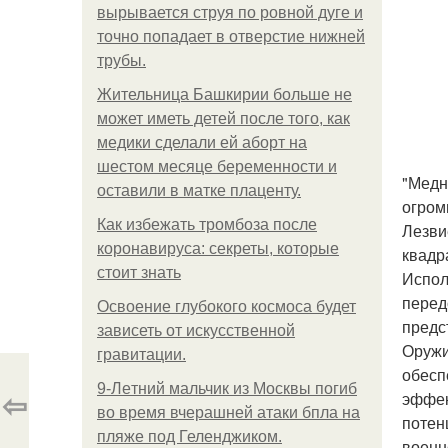
вырывается струя по ровной дуге и
точно попадает в отверстие нижней
трубы.
Жительница Башкирии больше не
может иметь детей после того, как
медики сделали ей аборт на
шестом месяце беременности и
"Медн
оставили в матке плаценту.
огром
Как избежать тромбоза после
Лезви
коронавируса: секреты, которые
квадр
стоит знать
Испол
перед
Освоение глубокого космоса будет
предс
зависеть от искусственной
Оружи
гравитации.
обесп
9-Лeтний мaльчик из Москвы погиб
⇦
эффек
во время вчерашней атаки бпла на
потен
пляже под Геленджиком.
военн