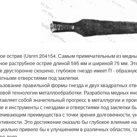
ое острие (Usnm 204154. Самым примечательным из медных
ное раструбное острие длиной 595 мм и шириной 75 мм. Этот
е двусторонне скошено, глубокое гнездо имеет П - образн
атными отверстиями под заклепки.
ьзование правильной формы гнезда и двух квадратных отве
овой технологии металлообработки. Разработка медных инс
тавляет собой значительный прогресс в металлургии и прои
е и инструменты с гнездами и отверстиями под заклепки б
ечивающим преимущества с точки зрения долговечности, у
тивности. Это достижение оказало бы глубокое влияние на 
циально привело бы к улучшениям в различных областях, так
ое дело.