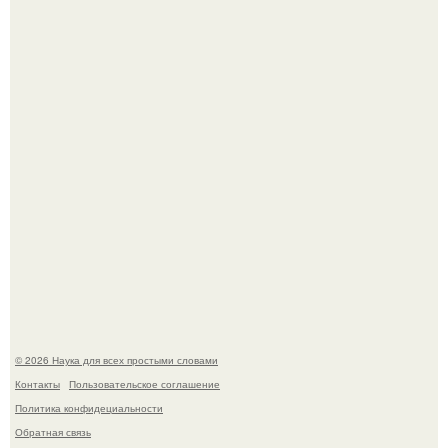
У вич и рака обнаружили одинаковый препятствующий
лечению механизм.
Пока вы читаете это, марсоход Curiosity поднимает
очередную порцию красной пыли. 6.
© 2026 Наука для всех простыми словами
Контакты
Пользовательское соглашение
Политика конфидециальности
Обратная связь