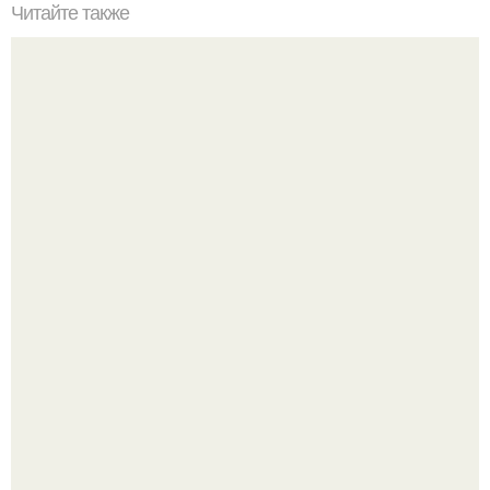
Читайте также
Ученые это "Открытием Века назвали"!
В участника сво ударила молния, когда он был на
лошади.