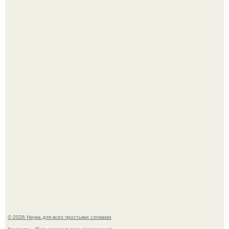
Агент фбр украл $1 млн в крипте, запомнив сид - фразы
из дела, и советовался с Chatgpt, как их потратить.
Пока зрители восхищались эффектной картинкой,
создатели фильма фактически построили одну из самых
точных визуальных моделей чёрной дыры.
© 2026 Наука для всех простыми словами