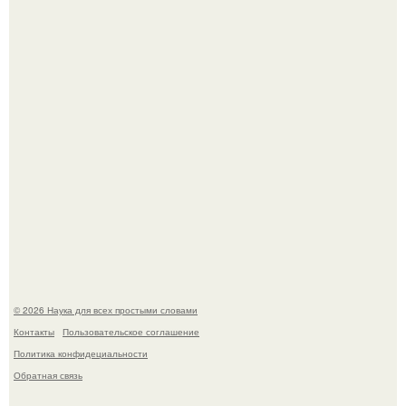
Астрофизики наконец размер крупнейшей из известных
галактик измерили.
История земли: легенды о двух солнцах.
© 2026 Наука для всех простыми словами
Контакты
Пользовательское соглашение
Политика конфидециальности
Обратная связь