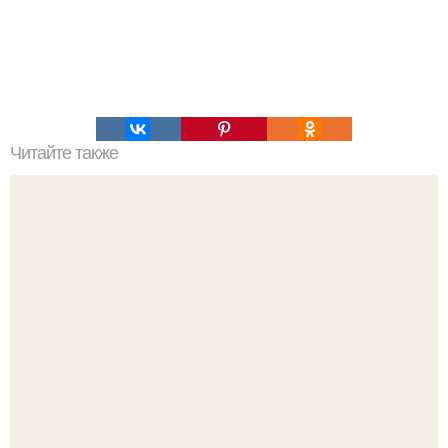
Читайте также
"Драгоценная Вершина" кайла.