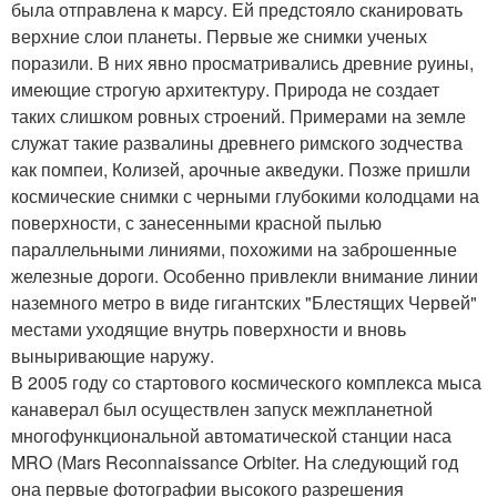
была отправлена к марсу. Ей предстояло сканировать
верхние слои планеты. Первые же снимки ученых
поразили. В них явно просматривались древние руины,
имеющие строгую архитектуру. Природа не создает
таких слишком ровных строений. Примерами на земле
служат такие развалины древнего римского зодчества
как помпеи, Колизей, арочные акведуки. Позже пришли
космические снимки с черными глубокими колодцами на
поверхности, с занесенными красной пылью
параллельными линиями, похожими на заброшенные
железные дороги. Особенно привлекли внимание линии
наземного метро в виде гигантских "Блестящих Червей"
местами уходящие внутрь поверхности и вновь
выныривающие наружу.
В 2005 году со стартового космического комплекса мыса
канаверал был осуществлен запуск межпланетной
многофункциональной автоматической станции наса
MRO (Mars Reconnaissance Orbiter. На следующий год
она первые фотографии высокого разрешения