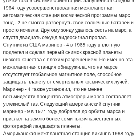
утечки газа в системе ориентации. Запущенная следом в
1964 году усовершенствованная межпланетная
автоматическая станция космической программы марс
зонд - 2 не смогла развернуть свои солнечные батареи и
просто исчезла. Другому зонду удалось сесть на марс, а
спустя двадцать секунд видеосигнал пропал.
Спутник из США маринер - 4 в 1965 году вплотную
подлетел и сделал первый снимок красной планеты
низкого качества с плохим разрешением. Но именно эта
межпланетная станция обнаружила, что на марсе
отсутствует глобальное магнитное поле, способное
защищать планету от смертельных космических лучей.
Маринер - 4 также установил, что не менее
восьмидесяти процентов атмосферы марса составляет
углекислый газ. Следующий американский спутник
маринер - 9 в 1971 году добрался до орбиты марса и
прислал на землю более семи тысяч качественных
фотографий ландшафта планеты.
Американская межпланетная станция викинг в 1968 году