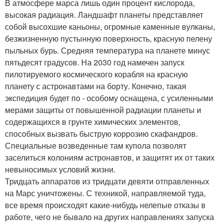
В атмосфере марса лишь один процент кислорода,
высокая радиация. Ландшафт планеты представляет
собой высохшие каньоны, огромные каменные вулканы,
безжизненную пустынную поверхность, красную пелену
пыльных бурь. Средняя температура на планете минус
пятьдесят градусов. На 2030 год намечен запуск
пилотируемого космического корабля на красную
планету с астронавтами на борту. Конечно, такая
экспедиция будет по - особому оснащена, с усиленными
мерами защиты от повышенной радиации планеты и
содержащихся в грунте химических элементов,
способных вызвать быструю коррозию скафандров.
Специальные возведенные там купола позволят
заселиться колониям астронавтов, и защитят их от таких
невыносимых условий жизни.
Тридцать аппаратов из тридцати девяти отправленных
на Марс уничтожены. С техникой, направляемой туда,
все время происходят какие-нибудь нелепые отказы в
работе, чего не бывало на других направлениях запуска