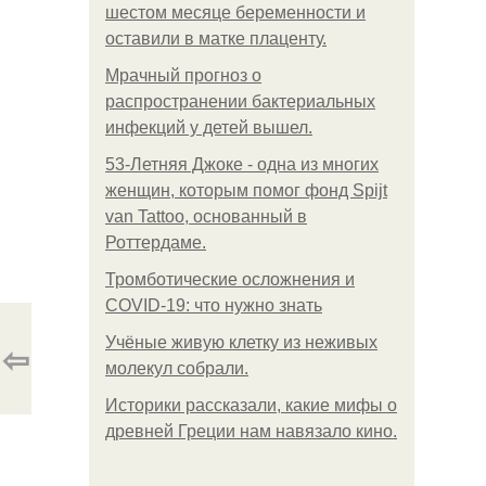
шестом месяце беременности и
оставили в матке плаценту.
Мрачный прогноз о
распространении бактериальных
инфекций у детей вышел.
53-Летняя Джоке - одна из многих
женщин, которым помог фонд Spijt
van Tattoo, основанный в
Роттердаме.
Тромботические осложнения и
COVID-19: что нужно знать
Учёные живую клетку из неживых
⇦
молекул собрали.
Историки рассказали, какие мифы о
древней Греции нам навязало кино.