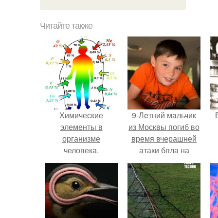
Читайте также
Химические
9-Лeтний мaльчик
элементы в
из Москвы погиб во
организме
время вчерашней
человека.
атаки бпла на
пляже под
Геленджиком.