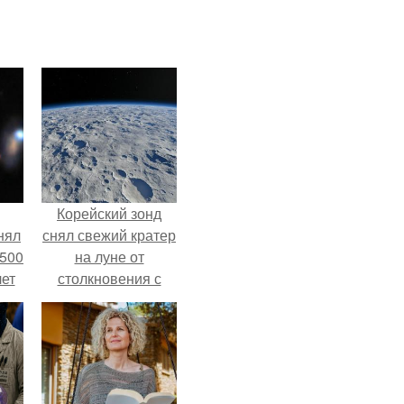
Корейский зонд
нял
снял свежий кратер
 500
на луне от
лет
столкновения с
обломком Falcon 9.