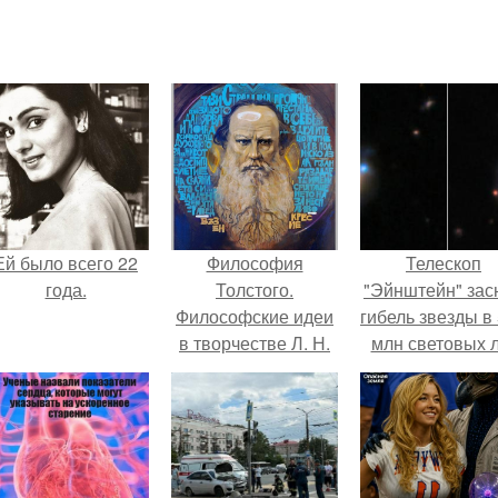
Ей было всего 22
Философия
Телескоп
года.
Толстого.
"Эйнштейн" зас
Философские идеи
гибель звезды в
в творчестве Л. Н.
млн световых 
Толстого.
от земли.