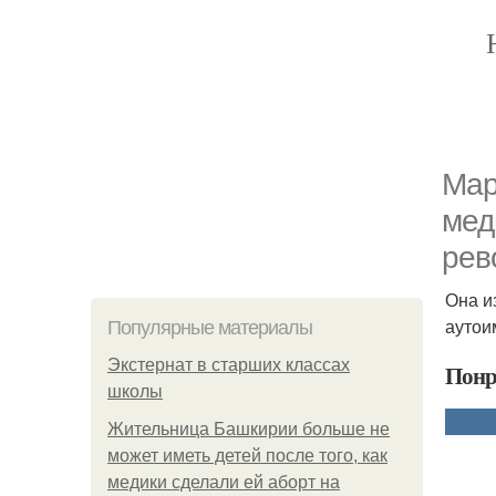
Мар
мед
рев
Она и
аутои
Популярные материалы
Экстернат в старших классах
Понр
школы
Жительница Башкирии больше не
может иметь детей после того, как
медики сделали ей аборт на