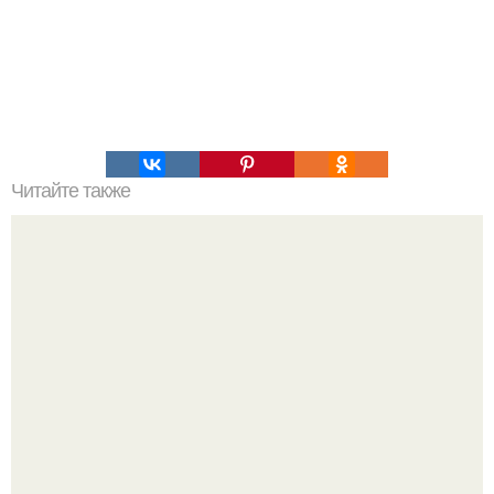
Читайте также
Нажип Валитов. Профессор нажип валитов
существование бога доказал.