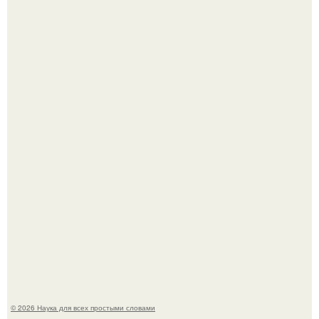
Высокая, стройная, с фарфоровой кожей и тонкими
аристократичными чертами, эль выглядит так, будто
сошла с полотна художника.
В Пскове археологи 800-летнее височное кольцо с
Балкан нашли.
© 2026 Наука для всех простыми словами