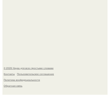
Мистические тайны кельнского собора.
© 2026 Наука для всех простыми словами
Контакты
Пользовательское соглашение
Политика конфидециальности
Обратная связь