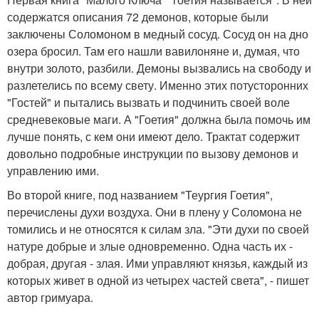
содержатся описания 72 демонов, которые были
заключены Соломоном в медный сосуд. Сосуд он на дно
озера бросил. Там его нашли вавилоняне и, думая, что
внутри золото, разбили. Демоны вызвались на свободу и
разлетелись по всему свету. Именно этих потусторонних
"Гостей" и пытались вызвать и подчинить своей воле
средневековые маги. А "Гоетия" должна была помочь им
лучше понять, с кем они имеют дело. Трактат содержит
довольно подробные инструкции по вызову демонов и
управлению ими.
Во второй книге, под названием "Теургия Гоетия",
перечислены духи воздуха. Они в плену у Соломона не
томились и не относятся к силам зла. "Эти духи по своей
натуре добрые и злые одновременно. Одна часть их -
добрая, другая - злая. Ими управляют князья, каждый из
которых живет в одной из четырех частей света", - пишет
автор гримуара.