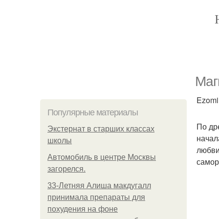
Маг
Ezomir
Популярные материалы
По др
Экстернат в старших классах
начал
школы
любви
Автомобиль в центре Москвы
самор
загорелся.
33-Летняя Алиша макдугалл
принимала препараты для
похудения на фоне