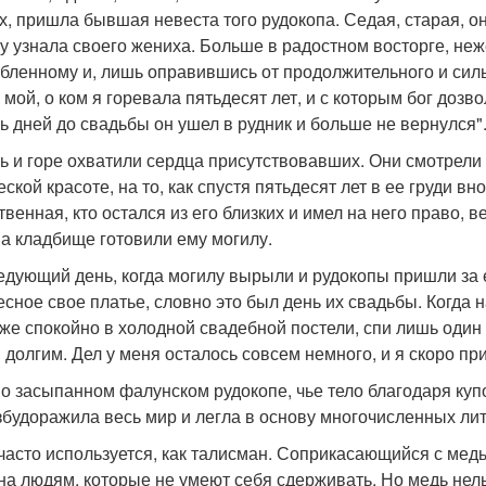
х, пришла бывшая невеста того рудокопа. Седая, старая, он
зу узнала своего жениха. Больше в радостном восторге, неж
бленному и, лишь оправившись от продолжительного и сильн
 мой, о ком я горевала пятьдесят лет, и с которым бог дозв
ь дней до свадьбы он ушел в рудник и больше не вернулся"
ь и горе охватили сердца присутствовавших. Они смотрели 
ской красоте, на то, как спустя пятьдесят лет в ее груди в
твенная, кто остался из его близких и имел на него право, 
на кладбище готовили ему могилу.
едующий день, когда могилу вырыли и рудокопы пришли за 
есное свое платье, словно это был день их свадьбы. Когда 
и же спокойно в холодной свадебной постели, спи лишь один 
 долгим. Дел у меня осталось совсем немного, и я скоро при
 о засыпанном фалунском рудокопе, чье тело благодаря ку
взбудоражила весь мир и легла в основу многочисленных л
часто используется, как талисман. Соприкасающийся с мед
на людям, которые не умеют себя сдерживать. Но медь нельз