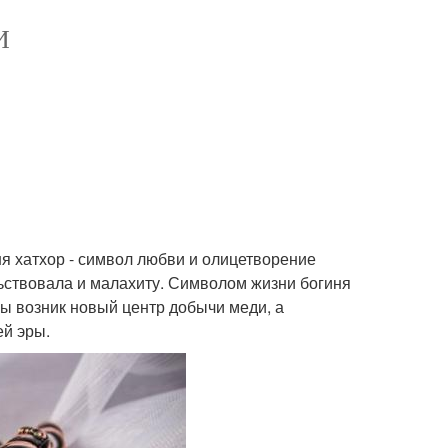
И
я хатхор - символ любви и олицетворение
ьствовала и малахиту. Символом жизни богиня
эры возник новый центр добычи меди, а
ей эры.