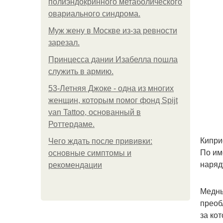
полиэндокринного метаболического
овариального синдрома.
Mуж жену в Москве из-за ревности
зарезал.
Принцесса дании Изабелла пошла
служить в армию.
53-Летняя Джоке - одна из многих
женщин, которым помог фонд Spijt
van Tattoo, основанный в
Роттердаме.
Кипри
Чего ждать после прививки:
По им
основные симптомы и
наряд
рекомендации
Медны
преоб
за ко