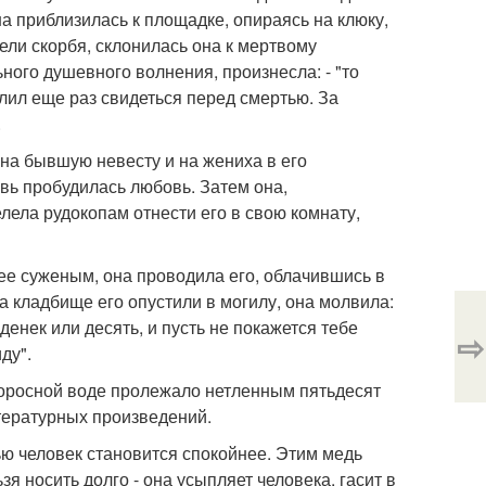
а приблизилась к площадке, опираясь на клюку,
ели скорбя, склонилась она к мертвому
ого душевного волнения, произнесла: - "то
олил еще раз свидеться перед смертью. За
.
на бывшую невесту и на жениха в его
новь пробудилась любовь. Затем она,
велела рудокопам отнести его в свою комнату,
ее суженым, она проводила его, облачившись в
на кладбище его опустили в могилу, она молвила:
денек или десять, и пусть не покажется тебе
⇨
ду".
поросной воде пролежало нетленным пятьдесят
итературных произведений.
ью человек становится спокойнее. Этим медь
я носить долго - она усыпляет человека, гасит в