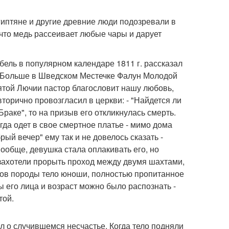
гиптяне и другие древние люди подозревали в
что медь рассеивает любые чары и дарует
бель в популярном календаре 1811 г. рассказал
же Больше в Шведском Местечке Фалун Молодой
ятой Лючии пастор благословит нашу любовь,
торично провозгласил в церкви: - "Найдется ли
раке", то на призыв его откликнулась смерть.
гда одет в свое смертное платье - мимо дома
ый вечер" ему так и не довелось сказать -
вообще, девушка стала оплакивать его, но
ы захотели прорыть проход между двумя шахтами,
мков породы тело юноши, полностью пропитанное
 его лица и возраст можно было распознать -
той.
ал о случившемся несчастье. Когда тело подняли