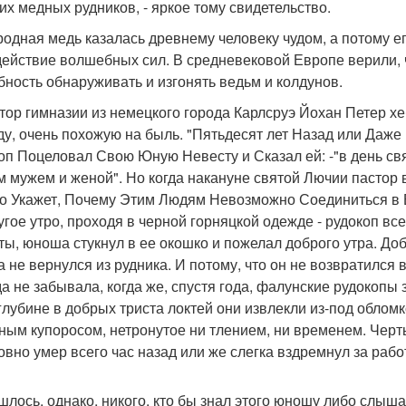
их медных рудников, - яркое тому свидетельство.
одная медь казалась древнему человеку чудом, а потому е
действие волшебных сил. В средневековой Европе верили, 
бность обнаруживать и изгонять ведьм и колдунов.
тор гимназии из немецкого города Карлсруэ Йохан Петер хе
ду, очень похожую на быль. "Пятьдесят лет Назад или Да
оп Поцеловал Свою Юную Невесту и Сказал ей: -"в день св
м мужем и женой". Но когда накануне святой Лючии пастор в
кто Укажет, Почему Этим Людям Невозможно Соединиться в Б
угое утро, проходя в черной горняцкой одежде - рудокоп все
ты, юноша стукнул в ее окошко и пожелал доброго утра. Добр
 не вернулся из рудника. И потому, что он не возвратился 
да не забывала, когда же, спустя года, фалунские рудокоп
 глубине в добрых триста локтей они извлекли из-под обло
ным купоросом, нетронутое ни тлением, ни временем. Черты
ловно умер всего час назад или же слегка вздремнул за рабо
шлось, однако, никого, кто бы знал этого юношу либо слыш