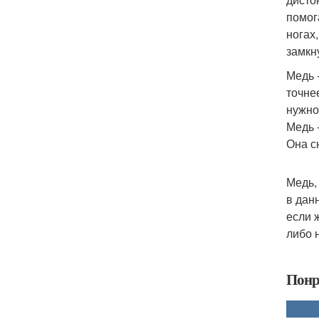
помог
ногах
замкн
Медь 
точне
нужно
Медь 
Она с
Медь,
в дан
если 
либо н
Понр