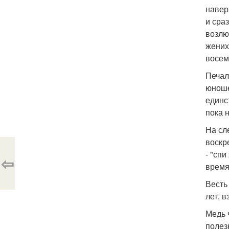
навер
и сра
возлю
жених
восем
Печал
юноше
единс
пока 
На сл
воскр
- "сп
⇦
время
Весть
лет, 
Медь 
полез