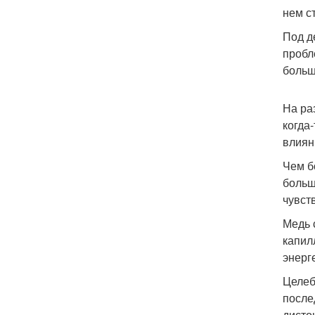
нем с
Под д
пробл
больш
На ра
когда
влиян
Чем б
больш
чувст
Медь 
капил
энерг
Целеб
после
дисто