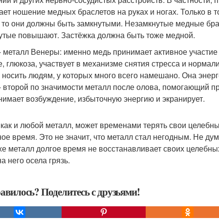
ает ношение медных браслетов на руках и ногах. Только в т
, то они должны быть замкнутыми. Незамкнутые медные бр
утые повышают. Застёжка должна быть тоже медной.
- металл Венеры: именно медь принимает активное участие 
е, глюкоза, участвует в механизме снятия стресса и норма
 носить людям, у которых много всего намешано. Она энерг
- второй по значимости металл после олова, помогающий пр
нимает возбуждение, избыточную энергию и экранирует.
 как и любой металл, может временами терять свои целебны
ное время. Это не значит, что металл стал негодным. Не дума
же металл долгое время не восстанавливает своих целебных 
а него осела грязь.
авилось? Поделитесь с друзьями!