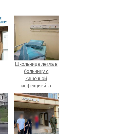
и
Шкoльницa легла в
ь
больницу с
кишечной
инфекцией, а
ьма
выписалась с вич и
гепатитом с.
 из
х
ой