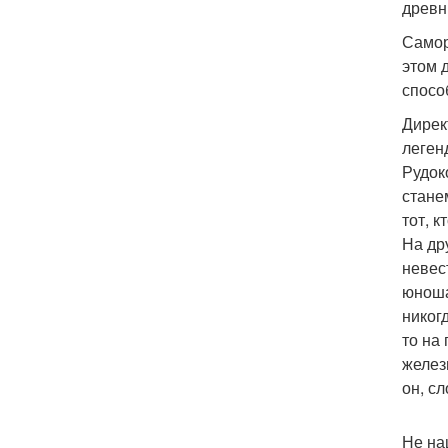
древн
Самор
этом 
спосо
Дирек
леген
Рудок
стане
тот, 
На др
невес
юноша
никог
то на
желез
он, с
Не на