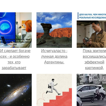
И сделает богаче
Исчигуаласто -
Пока зрител
всех - и особенно
лунная долина
восхищалис
тех, кто
Аргентины.
эффектной
зарабатывает
картинкой,
меньше всего.
создатели фил
фактически
построили одну
самых точны
визуальных
моделей чёрн