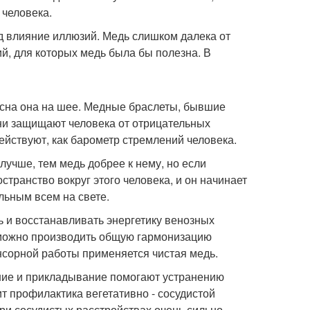
 человека.
д влияние иллюзий. Медь слишком далека от
ий, для которых медь была бы полезна. В
пасна она на шее. Медные браслеты, бывшие
 они защищают человека от отрицательных
ействуют, как барометр стремлений человека.
учше, тем медь добрее к нему, но если
странство вокруг этого человека, и он начинает
льным всем на свете.
ь и восстанавливать энергетику венозных
 можно производить общую гармонизацию
енсорной работы применяется чистая медь.
ние и прикладывание помогают устранению
т профилактика вегетативно - сосудистой
при сосудистых расстройствах очень сильно