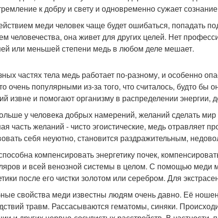
тремление к добру и свету и одновременно сужает сознание
ействием меди человек чаще будет ошибаться, попадать по
ем человечества, она живет для других целей. Нет професс
ей или меньшей степени медь в любом деле мешает.
зных частях тела медь работает по-разному, и особенно о
-то очень популярными из-за того, что считалось, будто бы
ий извне и помогают организму в распределении энергии, д
ольше у человека добрых намерений, желаний сделать мир л
ая часть желаний - чисто эгоистические, медь отравляет про
вовать себя неуютно, становится раздражительным, недово
способна компенсировать энергетику почек, компенсироват
ляров и всей венозной системы в целом. С помощью меди
етики после его чистки золотом или серебром. Для экстрас
ные свойства меди известны людям очень давно. Её ноше
дствий травм. Рассасываются гематомы, синяки. Происходи
нии и других нервно-сосудистых расстройств. В частности, 