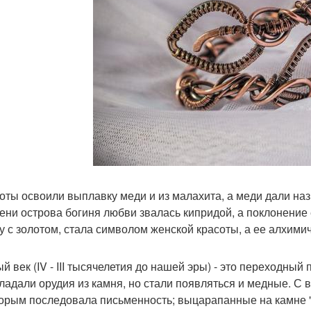
оты освоили выплавку меди и из малахита, а меди дали наз
ени острова богиня любви звалась кипридой, а поклонение 
у с золотом, стала символом женской красоты, а ее алхими
й век (IV - III тысячелетия до нашей эры) - это переходный 
ладали орудия из камня, но стали появляться и медные. С 
торым последовала письменность; выцарапанные на камне 