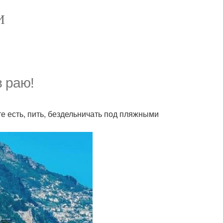
И
в раю!
те есть, пить, бездельничать под пляжными