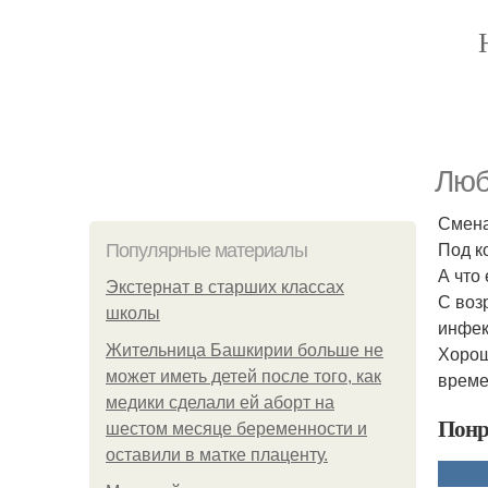
Люб
Смена
Под к
Популярные материалы
А что
Экстернат в старших классах
С воз
школы
инфек
Жительница Башкирии больше не
Хорош
может иметь детей после того, как
време
медики сделали ей аборт на
Понр
шестом месяце беременности и
оставили в матке плаценту.