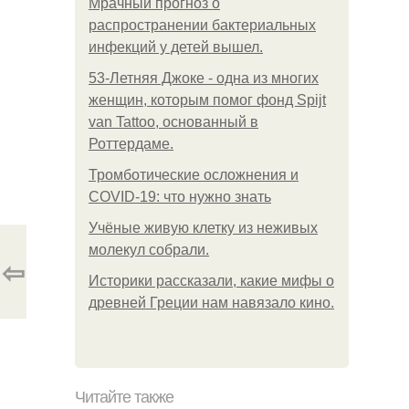
Мрачный прогноз о
распространении бактериальных
инфекций у детей вышел.
53-Летняя Джоке - одна из многих
женщин, которым помог фонд Spijt
van Tattoo, основанный в
Роттердаме.
Тромботические осложнения и
COVID-19: что нужно знать
Учёные живую клетку из неживых
молекул собрали.
⇦
Историки рассказали, какие мифы о
древней Греции нам навязало кино.
Читайте также