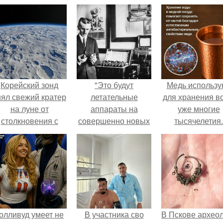
Корейский зонд
"Это будут
Медь использу
нял свежий кратер
летательные
для хранения в
на луне от
аппараты на
уже многие
столкновения с
совершенно новых
тысячелетия.
бломком Falcon 9.
принципах - без
газовых баллонов,
крыльев или
воздушных винтов.
олливуд умеет не
В участника сво
В Пскове архео