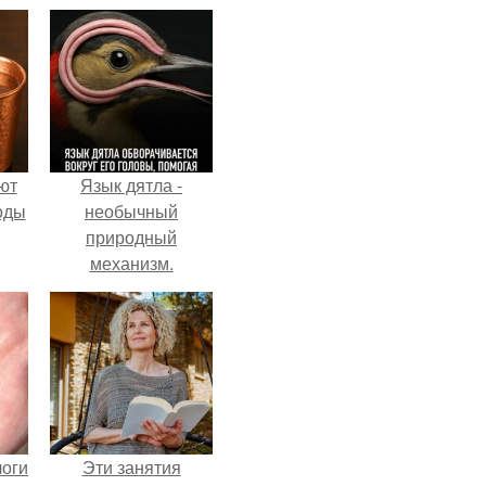
ют
Язык дятла -
оды
необычный
природный
механизм.
логи
Эти занятия