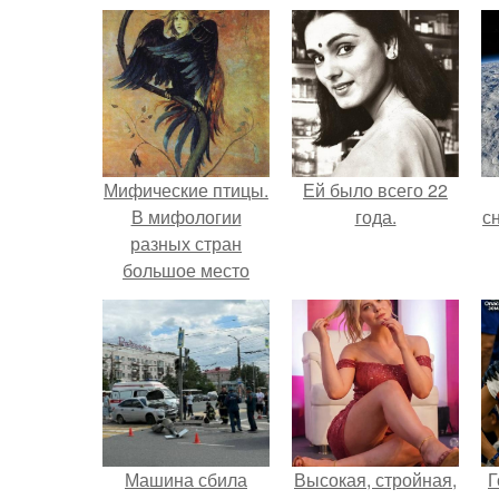
Мифические птицы.
Ей было всего 22
В мифологии
года.
с
разных стран
большое место
занимают образы
о
птиц.
Машина сбила
Высокая, стройная,
Г