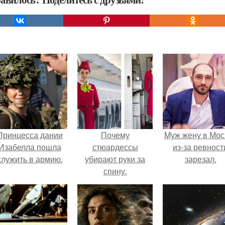
Принцесса дании
Почему
Mуж жену в Мос
Изабелла пошла
стюардессы
из-за ревност
служить в армию.
убирают руки за
зарезал.
спину.