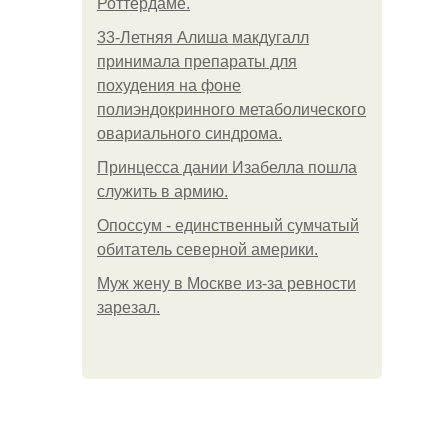
Роттердаме.
33-Летняя Алиша макдугалл
принимала препараты для
похудения на фоне
полиэндокринного метаболического
овариального синдрома.
Принцесса дании Изабелла пошла
служить в армию.
Опоссум - единственный сумчатый
обитатель северной америки.
Mуж жену в Москве из-за ревности
зарезал.