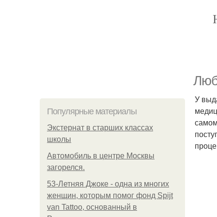
Люб
У выд
медиц
Популярные материалы
самом
Экстернат в старших классах
посту
школы
проце
Автомобиль в центре Москвы
загорелся.
53-Летняя Джоке - одна из многих
женщин, которым помог фонд Spijt
van Tattoo, основанный в