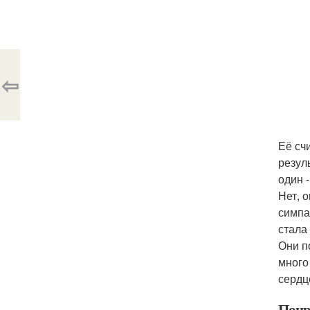
⇦
Её сч
резул
один 
Нет, 
симпа
стала
Они п
много
сердц
Понр