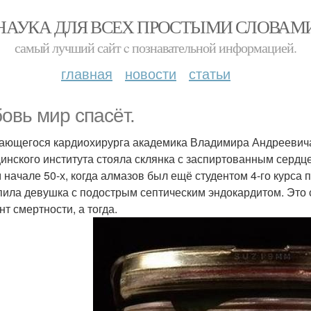
НАУКА ДЛЯ ВСЕХ ПРОСТЫМИ СЛОВАМ
самый лучший сайт c познавательной информацией.
главная
новости
статьи
овь мир спасёт.
ающегося кардиохирурга академика Владимира Андреевича 
инского института стояла склянка с заспиртованным сердце
 начале 50-х, когда алмазов был ещё студентом 4-го курса 
пила девушка с подострым септическим эндокардитом. Это
нт смертности, а тогда.