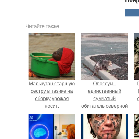
Читайте также
Мальчуган старшую
Опоссум -
сестру в тазике на
единственный
сборку урожая
сумчатый
носит.
обитатель северной
америки.