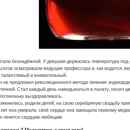
итали безнадёжной. У девушки держалась температура под 
ьтатов осматривали ведущие профессора и, как водится, ве
- талантливый и внимательный.
он не предложил революционного метода лечения эндокарди
тичной. Стал каждый день наведываться в палату, носил ц
 потихоньку выздоравливать.
оженились, родили детей, на свою серебряную свадьбу приг
 лет она умирала, своё сердце она завещала первому меди
е лечится сердцем любящим.
авилось? Поделитесь с друзьями!