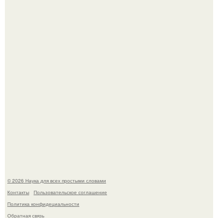
Язык дятла - необычный природный механизм.
Вихревые микро - ГЭС на реке с малым перепадом
высоты: вода закручивается в бетонной камере и
вращает вертикальную турбину.
© 2026 Наука для всех простыми словами
Контакты
Пользовательское соглашение
Политика конфидециальности
Обратная связь