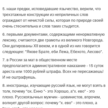
5. наши предки, исповедавшие язычество, верили, что
трехэтажные конструкции из неприличных слов
ограждают от нечистой силы, которая по природе своей
очень стеснительна и слов таких стыдится.
6. первыми документами, содержащими ненормативную
лексику, считаются две грамоты из великого Новгорода.
Они датированы XII веком, и в одной из них говорится
следующее: "Якове Брате, еби Лежа, Ебехото, Аесово".
7. в России за мат в общественном месте
предполагается административное наказание - 15 суток
ареста или 1000 рублей штрафа. Всех не пересажаешь!
И не оштрафуешь.
8. иностранцы, изучающие русский язык, не могут взять в
толк, почему "ох. Енно "- это Хорошо, а"х. ево" - это
плохо. Русскоязычных мужчин - шовинистов, впрочем,
волнует другой вопрос: почему "х. ево" - это плохо, а