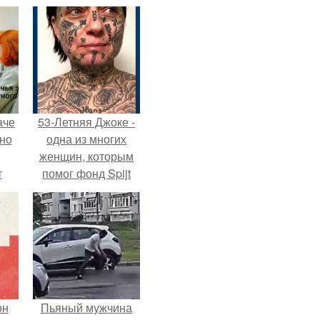
аче
53-Летняя Джоке -
нно
одна из многих
женщин, которым
т
помог фонд Spijt
.
van Tattoo,
основанный в
Роттердаме.
он
Пьяный мужчина