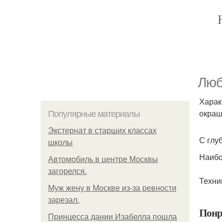
Люб
Харак
окраш
Популярные материалы
Экстернат в старших классах
С глу
школы
Наибо
Автомобиль в центре Москвы
загорелся.
Техни
Mуж жену в Москве из-за ревности
зарезал.
Понр
Принцесса дании Изабелла пошла