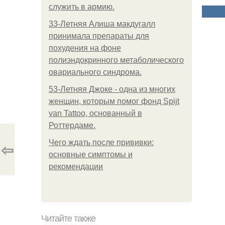
служить в армию.
33-Летняя Алиша макдугалл
принимала препараты для
похудения на фоне
полиэндокринного метаболического
овариального синдрома.
53-Летняя Джоке - одна из многих
женщин, которым помог фонд Spijt
van Tattoo, основанный в
Роттердаме.
Чего ждать после прививки:
⇦
основные симптомы и
рекомендации
Читайте также