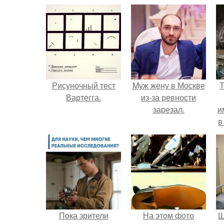
Рисуночный тест
Mуж жену в Москве
Т
Вартегга.
из-за ревности
зарезал.
и
в
л
Пока зрители
На этом фото
Ш