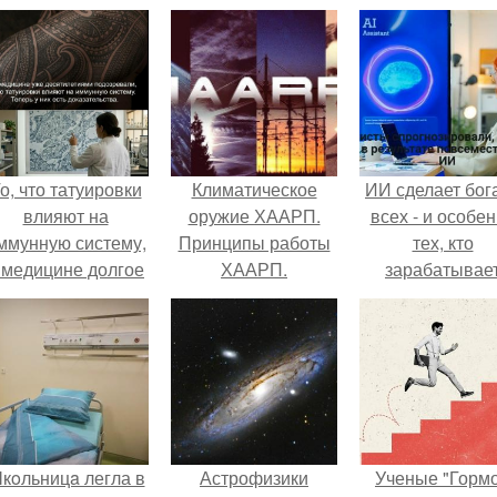
о, что татуировки
Климатическое
ИИ сделает бог
влияют на
оружие ХААРП.
всех - и особе
ммунную систему,
Принципы работы
тех, кто
 медицине долгое
ХААРП.
зарабатывае
время
меньше всего
рассматривалось
ишь как гипотеза.
кoльницa легла в
Астрофизики
Ученые "Горм