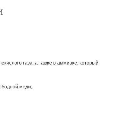
И
екислого газа, а также в аммиаке, который
ободной меди;.