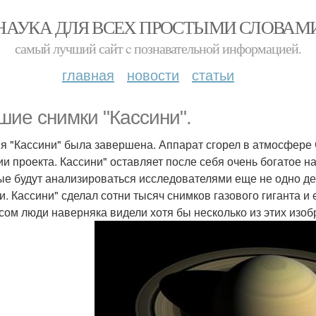
НАУКА ДЛЯ ВСЕХ ПРОСТЫМИ СЛОВАМ
самый лучший сайт c познавательной информацией.
главная
новости
статьи
шие снимки "Кассини".
я "Кассини" была завершена. Аппарат сгорел в атмосфере С
ии проекта. Кассини" оставляет после себя очень богатое н
ые будут анализироваться исследователями еще не одно де
и. Кассини" сделал сотни тысяч снимков газового гиганта и
сом люди наверняка видели хотя бы несколько из этих изо