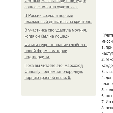
чертами, эль выглядит так, будто
сошла с полотна художника.
В России создали первый
плазменный двигатель на криптоне.
В участника сво ударила молния,
. Учи
когда он был на лошади.
мисси
Физики существование глюбола -
1. пр
новой формы материи
насту
подтвердили.
2. ге
каждо
Пока вы читаете это, марсоход
3. гл
Curiosity поднимает очередную
4. де
порцию красной пыли. 6.
плане
5. ко
6. по
7. Ио
8. ос