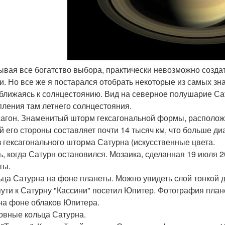
тывая все богатство выбора, практически невозможно созда
и. Но все же я постарался отобрать некоторые из самых зн
иближаясь к солнцестоянию. Вид на северное полушарие Са
пления там летнего солнцестояния.
ксагон. Знаменитый шторм гексагональной формы, располо
й его стороны составляет почти 14 тысяч км, что больше ди
аз гексагонального шторма Сатурна (искусственные цвета.
нь, когда Сатурн остановился. Мозаика, сделанная 19 июля 2
ты.
льца Сатурна на фоне планеты. Можно увидеть слой тонкой 
 пути к Сатурну "Кассини" посетил Юпитер. Фотография план
 на фоне облаков Юпитера.
новные кольца Сатурна.