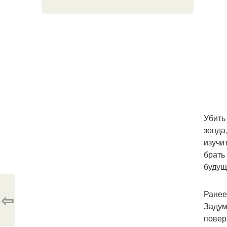
Убить
зонда
изучи
брать
будущ
Ранее
⇦
Задум
повер