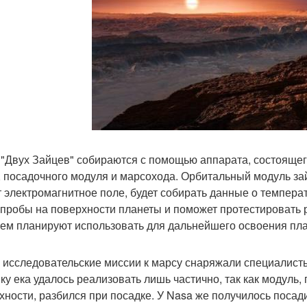
 "Двух Зайцев" собираются с помощью аппарата, состоящего
, посадочного модуля и марсохода. Орбитальный модуль з
т электромагнитное поле, будет собирать данные о температ
 пробы на поверхности планеты и поможет протестировать 
ем планируют использовать для дальнейшего освоения пл
 исследовательские миссии к марсу снаряжали специалисты
ку ека удалось реализовать лишь частично, так как модуль
хности, разбился при посадке. У Nasa же получилось посад