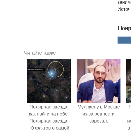
заним
Источ
Понр
Читайте также
Полярная звезда,
Mуж жену в Москве
Т
как найти на небе.
из-за ревности
Полярная звезда:
зарезал.
и
10 фактов о самой
в