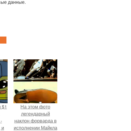
вые данные.
 $1
На этом фото
,
легендарный
-
наклон форварда в
 и
исполнении Майкла