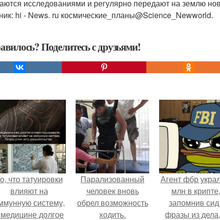
аются исследованиями и регулярно передают на землю но
ник: hi - News. ru космические_планы@Science_Newworld.
авилось? Поделитесь с друзьями!
о, что татуировки
Парализованный
Агент фбр украл
влияют на
человек вновь
млн в крипте
ммунную систему,
обрел возможность
запомнив сид 
 медицине долгое
ходить.
фразы из дела,