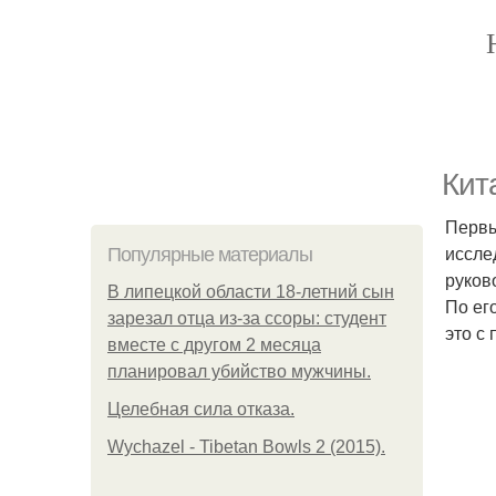
Кит
Первы
иссле
Популярные материалы
руков
В липецкой области 18-летний сын
По ег
зарезал отца из-за ссоры: студент
это с
вместе с другом 2 месяца
планировал убийство мужчины.
Целебная сила отказа.
Wychazel - Tibetan Bowls 2 (2015).