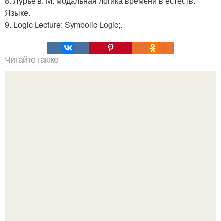
8. Лурье в. М. модальная логика времени в естеств.
Языке.
9. Logic Lecture: Symbolic Logic;.
Читайте также
Это невероятное фото было сделано в чернобыле 24
апреля 1997 года.