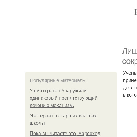
Лиш
сок
Учены
прине
Популярные материалы
десят
У вич и рака обнаружили
в кот
одинаковый препятствующий
лечению механизм.
Экстернат в старших классах
школы
Пока вы читаете это, марсоход