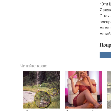
"Эти 
Являю
С тех
воспр
мимив
метаб
Понр
Читайте также