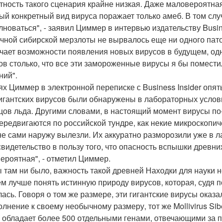
тность такого сценария крайне низкая. Даже маловероятная
ый конкретный вид вируса поражает только амеб. В том случ
лноваться", - заявил Циммер в интервью издательству Busine
ечной сибирской мерзлоты не вырвалось еще ни одного патог
чает возможности появления новых вирусов в будущем, одн
ов столько, что все эти замороженные вирусы я бы помест
ний".
ях Циммер в электронной переписке с Business Insider опять
гигантских вирусов были обнаружены в лабораторных услов
цов льда. Другими словами, в настоящий момент вирусы п
передвигаются по российской тундре, как некие микроскопич
не сами наружу вылезли. Их аккуратно разморозили уже в л
свидетельство в пользу того, что опасность вспышки древни
ероятная", - отметил Циммер.
ы там ни было, важность такой древней Находки для науки
м лучше понять истинную природу вирусов, которая, судя п
лась. Говоря о том же размере, эти гигантские вирусы оказ
олнение к своему необычному размеру, тот же Mollivirus Sib
н обладает более 500 отдельными генами, отвечающими за 