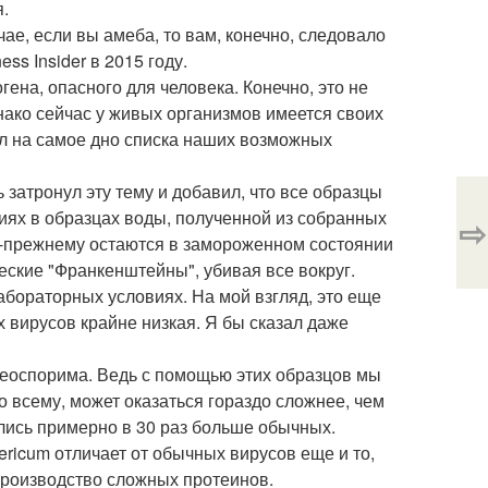
.
ае, если вы амеба, то вам, конечно, следовало
ss Insider в 2015 году.
ена, опасного для человека. Конечно, это не
ако сейчас у живых организмов имеется своих
ил на самое дно списка наших возможных
 затронул эту тему и добавил, что все образцы
иях в образцах воды, полученной из собранных
⇨
о-прежнему остаются в замороженном состоянии
еские "Франкенштейны", убивая все вокруг.
абораторных условиях. На мой взгляд, это еще
х вирусов крайне низкая. Я бы сказал даже
 неоспорима. Ведь с помощью этих образцов мы
о всему, может оказаться гораздо сложнее, чем
ались примерно в 30 раз больше обычных.
ericum отличает от обычных вирусов еще и то,
производство сложных протеинов.