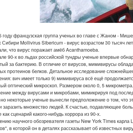
5 году французская группа ученых во главе с Жаном - Миш
х Сибири Mollivirus Sibericum - вирус возрастом 30 тысяч л
али, что вирус поражает амёб Acanthamoeba.
але 90-х во льдах российской тундры ученые впервые обн
тый за бактерию. В отличие от вирусов, мимивирусы облад
ых протеинов белков. Детальное исследование сложнейшего
ения: вич имеет только 9) мимивируса всё ещё продолжаетс
ый оптический микроскоп. Размером около 0, 5 микрометр
ение между вирусами и микробами, мимикрируя под послед
но некоторые ученые вынесли предположение о том, что эт
и заразить множество людей. К счастью, подавляющее больш
е как сценарий какого-нибудь хоррора из 90-х.
ению научного обозревателя газеты New York Times карла 
ов", в которой он в деталях рассказывает об известных вир