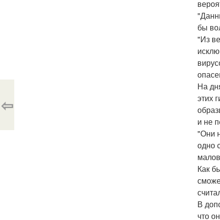
вероя
"Данн
бы во
"Из в
исклю
вирус
опасе
На дн
этих 
⇦
образ
и не 
"Они 
одно 
малов
Как б
сможе
счита
В доп
что о