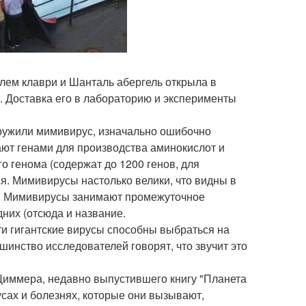
елем клаври и Шанталь абергель открыла в
ет. Доставка его в лабораторию и эксперименты
аружили мимивирус, изначально ошибочно
ают генами для производства аминокислот и
 генома (содержат до 1200 генов, для
я. Мимивирусы настолько велики, что видны в
а. Мимивирусы занимают промежуточное
них (отсюда и название.
и гигантские вирусы способны выбраться на
инство исследователей говорят, что звучит это
Циммера, недавно выпустившего книгу "Планета
усах и болезнях, которые они вызывают,