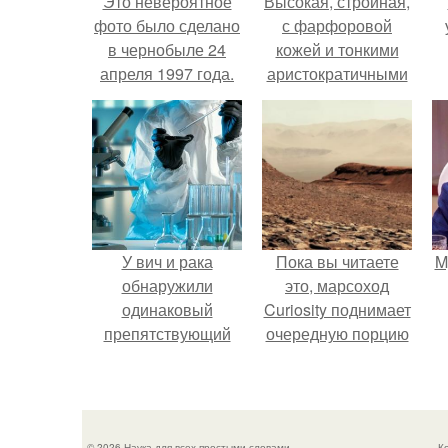
Это невероятное
Высокая, стройная,
фото было сделано
с фарфоровой
в чернобыле 24
кожей и тонкими
апреля 1997 года.
аристократичными
чертами, эль
выглядит так, будто
сошла с полотна
художника.
У вич и рака
Пока вы читаете
M
обнаружили
это, марсоход
одинаковый
Curiosity поднимает
препятствующий
очередную порцию
лечению механизм.
красной пыли. 6.
© 2026 Наука для всех простыми словами
К