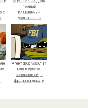
логи
В России создали
первый
о с
плазменный
.
двигатель на
криптоне.
аче
Агент фбр украл $1
нно
млн в крипте,
запомнив сид -
т
фразы из дела, и
.
советовался с
Chatgpt, как их
потратить.