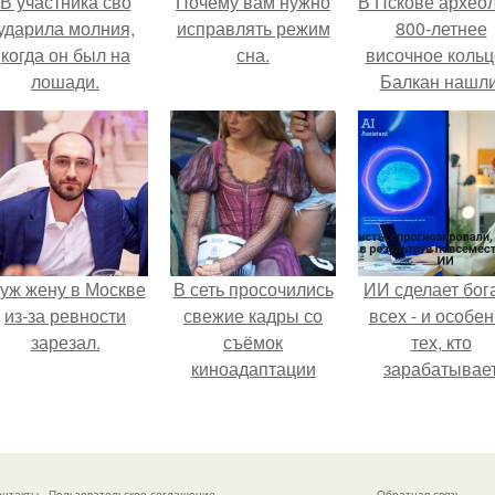
В участника сво
Почему вам нужно
В Пскове архео
ударила молния,
исправлять режим
800-летнее
когда он был на
сна.
височное кольц
лошади.
Балкан нашли
уж жену в Москве
В сеть просочились
ИИ сделает бог
из-за ревности
свежие кадры со
всех - и особе
зарезал.
съёмок
тех, кто
киноадаптации
зарабатывае
"Рапунцель", и всё
меньше всего
внимание
моментально
оказалось
онтакты
Пользовательское соглашение
Обратная связь