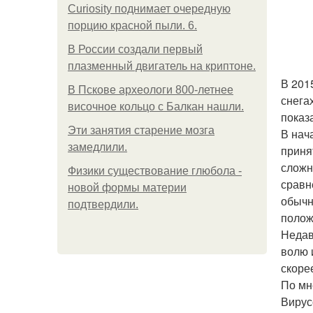
Curiosity поднимает очередную
порцию красной пыли. 6.
В России создали первый
плазменный двигатель на криптоне.
В 201
В Пскове археологи 800-летнее
снега
височное кольцо с Балкан нашли.
показ
Эти занятия старение мозга
В нач
замедлили.
приня
сложн
Физики существование глюбола -
сравн
новой формы материи
обычн
подтвердили.
полож
Недав
волю 
скоре
По мн
Вирус